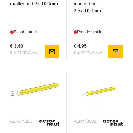
maillechort 2x1000mm
maillechort
2,5x1000mm
Pas de stock
Pas de stock
€ 3,40
€ 4,95
mail
mail
€ 2,81 TVA excl.
€ 4,09 TVA excl.
AER773205
AER773208