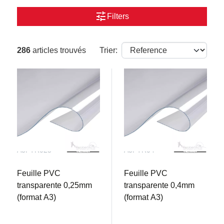
tune
Filters
286
articles trouvés
Trier:
A3PTR025
A3PTR04
Feuille PVC
Feuille PVC
transparente 0,25mm
transparente 0,4mm
(format A3)
(format A3)