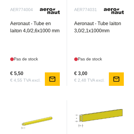
AER774004
AER774031
Aeronaut - Tube en
Aeronaut - Tube laiton
laiton 4,0/2,6x1000 mm
3,0/2,1x1000mm
Pas de stock
Pas de stock
€ 5,50
€ 3,00
mail
mail
€ 4,55 TVA excl.
€ 2,48 TVA excl.