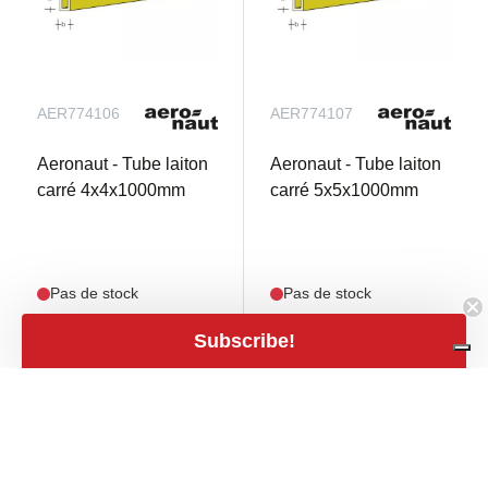
AER774106
AER774107
Aeronaut - Tube laiton
Aeronaut - Tube laiton
carré 4x4x1000mm
carré 5x5x1000mm
Pas de stock
Pas de stock
Subscribe!
€ 8,20
€ 9,40
mail
mail
€ 6,78 TVA excl.
€ 7,77 TVA excl.
close
Filters
Filters
Prix
expand_less