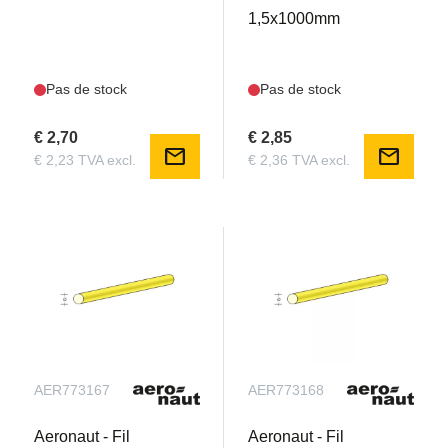
1,5x1000mm
Pas de stock
Pas de stock
€ 2,70
€ 2,85
mail
mail
€ 2,23 TVA excl.
€ 2,36 TVA excl.
AER773167
AER773168
Aeronaut - Fil
Aeronaut - Fil