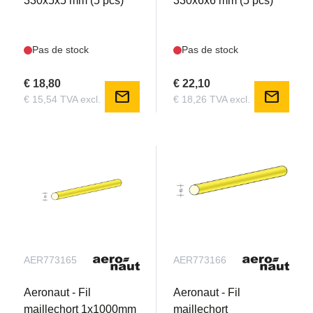
330x5x5 mm (5 pcs)
330x6x6 mm (5 pcs)
Pas de stock
Pas de stock
€ 18,80
€ 22,10
mail
mail
€ 15,54 TVA excl.
€ 18,26 TVA excl.
AER773165
AER773166
Aeronaut - Fil
Aeronaut - Fil
maillechort 1x1000mm
maillechort