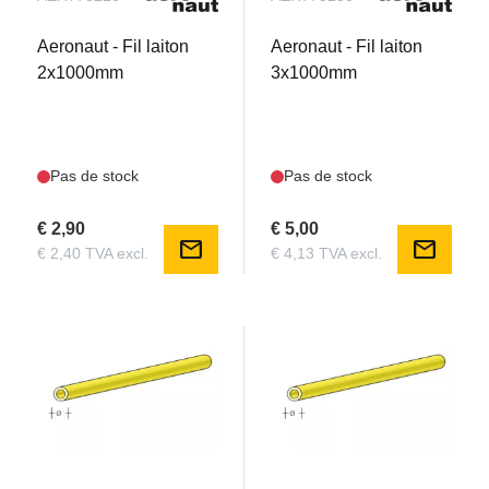
Aeronaut - Fil laiton
Aeronaut - Fil laiton
2x1000mm
3x1000mm
Pas de stock
Pas de stock
€ 2,90
€ 5,00
mail
mail
€ 2,40 TVA excl.
€ 4,13 TVA excl.