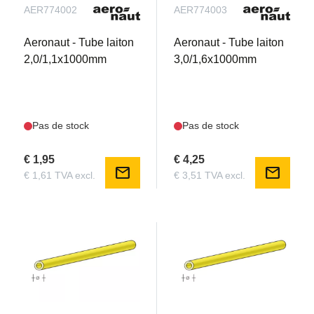
AER774002
AER774003
Aeronaut - Tube laiton
Aeronaut - Tube laiton
2,0/1,1x1000mm
3,0/1,6x1000mm
Pas de stock
Pas de stock
€ 1,95
€ 4,25
mail
mail
€ 1,61 TVA excl.
€ 3,51 TVA excl.