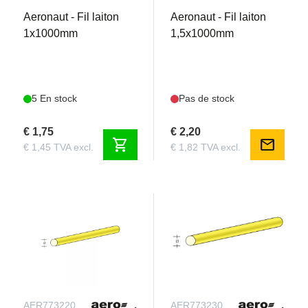
Aeronaut - Fil laiton
Aeronaut - Fil laiton
1x1000mm
1,5x1000mm
5 En stock
Pas de stock
€ 1,75
€ 2,20
shopping_cart
mail
€ 1,45 TVA excl.
€ 1,82 TVA excl.
AER773220
AER773230