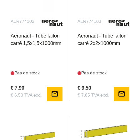
AER774102
AER774103
Aeronaut - Tube laiton
Aeronaut - Tube laiton
carré 1,5x1,5x1000mm
carré 2x2x1000mm
Pas de stock
Pas de stock
€ 7,90
€ 9,50
mail
mail
€ 6,53 TVA excl.
€ 7,85 TVA excl.