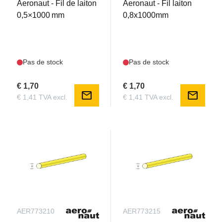
Aeronaut - Fil de laiton
Aeronaut - Fil laiton
0,5×1000 mm
0,8x1000mm
Pas de stock
Pas de stock
€ 1,70
€ 1,70
mail
mail
€ 1,41 TVA excl.
€ 1,41 TVA excl.
AER773210
AER773215