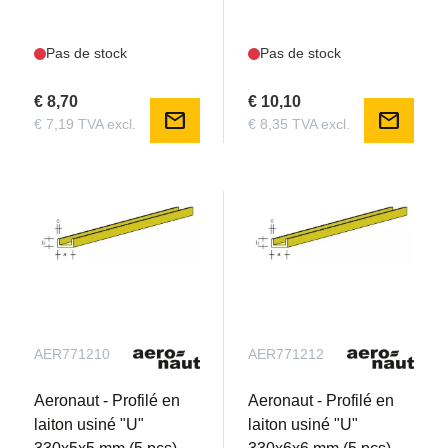
Pas de stock
Pas de stock
€ 8,70
€ 10,10
mail
mail
€ 7,19 TVA excl.
€ 8,35 TVA excl.
AER771210
AER771212
Aeronaut - Profilé en
Aeronaut - Profilé en
laiton usiné "U"
laiton usiné "U"