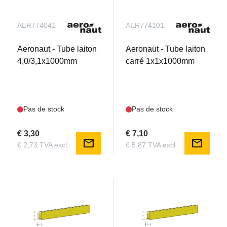
AER774041
AER774101
Aeronaut - Tube laiton
Aeronaut - Tube laiton
4,0/3,1x1000mm
carré 1x1x1000mm
Pas de stock
Pas de stock
€ 3,30
€ 7,10
mail
mail
€ 2,73 TVA excl.
€ 5,87 TVA excl.