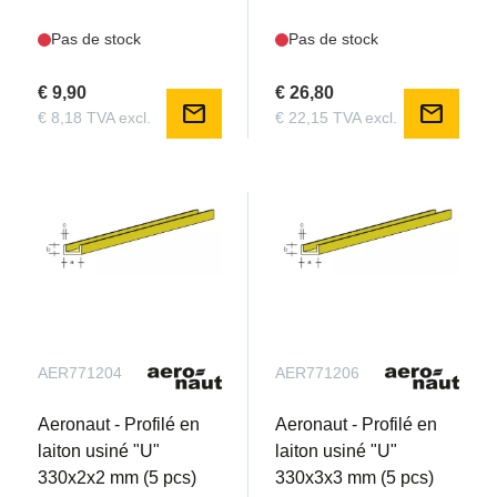
Pas de stock
Pas de stock
€ 9,90
€ 26,80
mail
mail
€ 8,18 TVA excl.
€ 22,15 TVA excl.
AER771204
AER771206
Aeronaut - Profilé en
Aeronaut - Profilé en
laiton usiné "U"
laiton usiné "U"
330x2x2 mm (5 pcs)
330x3x3 mm (5 pcs)