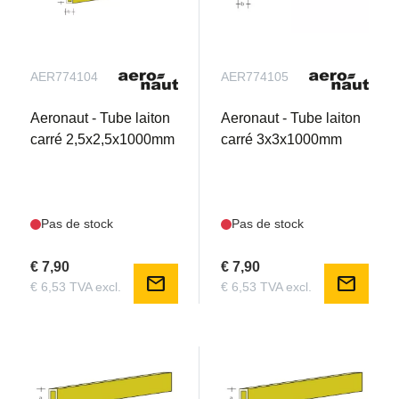
AER774104
AER774105
Aeronaut - Tube laiton
Aeronaut - Tube laiton
carré 2,5x2,5x1000mm
carré 3x3x1000mm
Pas de stock
Pas de stock
€ 7,90
€ 7,90
mail
mail
€ 6,53 TVA excl.
€ 6,53 TVA excl.