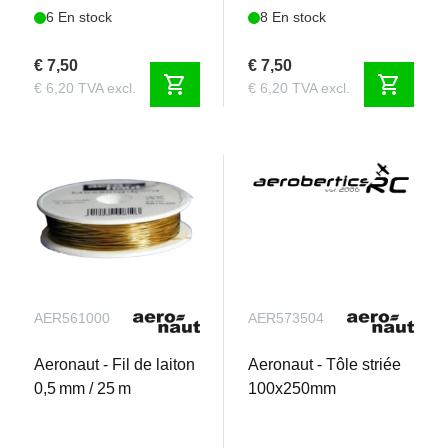
6 En stock
8 En stock
€ 7,50
€ 7,50
shopping_cart
shopping_cart
€ 6,20 TVA excl.
€ 6,20 TVA excl.
AER561000
AER573504
Aeronaut - Fil de laiton
Aeronaut - Tôle striée
0,5 mm / 25 m
100x250mm