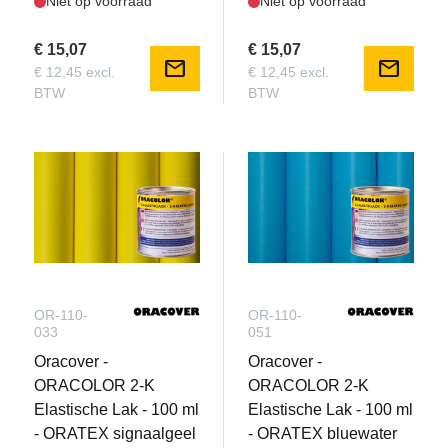
Niet op voorraad
Niet op voorraad
€ 15,07
€ 15,07
mail
mail
€ 12,45 excl.
€ 12,45 excl.
BTW
BTW
OR-110-
OR-110-
033
051
Oracover -
Oracover -
ORACOLOR 2-K
ORACOLOR 2-K
Elastische Lak - 100 ml
Elastische Lak - 100 ml
- ORATEX signaalgeel
- ORATEX bluewater