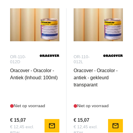
OR-110-
OR-110-
012D
012L
Oracover - Oracolor -
Oracover - Oracolor -
Antiek (Inhoud: 100ml)
antiek - gekleurd
transparant
Niet op voorraad
Niet op voorraad
€ 15,07
€ 15,07
mail
mail
€ 12,45 excl.
€ 12,45 excl.