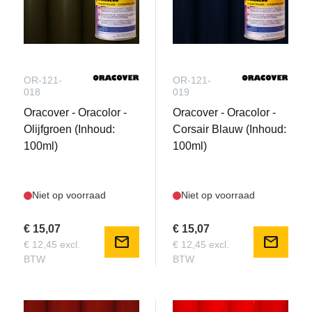
OR-121-
OR-121-
018
019
Oracover - Oracolor -
Oracover - Oracolor -
Olijfgroen (Inhoud:
Corsair Blauw (Inhoud:
100ml)
100ml)
Niet op voorraad
Niet op voorraad
€ 15,07
€ 15,07
mail
mail
€ 12,45 excl.
€ 12,45 excl.
BTW
BTW