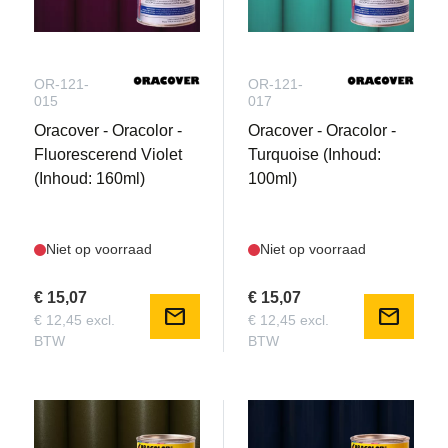
OR-121-
OR-121-
015
017
Oracover - Oracolor -
Oracover - Oracolor -
Fluorescerend Violet
Turquoise (Inhoud:
(Inhoud: 160ml)
100ml)
Niet op voorraad
Niet op voorraad
€ 15,07
€ 15,07
mail
mail
€ 12,45 excl.
€ 12,45 excl.
BTW
BTW