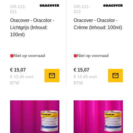
OR-121-
OR-121-
011
012
Oracover - Oracolor -
Oracover - Oracolor -
Lichtgrijs (Inhoud:
Crème (Inhoud: 100ml)
100ml)
Niet op voorraad
Niet op voorraad
€ 15,07
€ 15,07
mail
mail
€ 12,45 excl.
€ 12,45 excl.
BTW
BTW