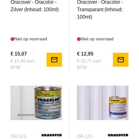
Oracover - Oracolor -
Oracover - Oracolor -
Zilver (Inhoud: 100ml)
Transparant (Inhoud:
100ml)
Niet op voorraad
Niet op voorraad
€ 15,07
€ 12,95
mail
mail
€ 12,45 excl.
€ 10,71 excl.
BTW
BTW
OR-121-
OR-121-