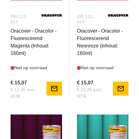
OR-121-
OR-121-
013
014
Oracover - Oracolor -
Oracover - Oracolor -
Fluorescerend
Fluorescerend
Magenta (Inhoud:
Neonroze (Inhoud:
160ml)
160ml)
Niet op voorraad
Niet op voorraad
€ 15,07
€ 15,07
mail
mail
€ 12,45 excl.
€ 12,45 excl.
BTW
BTW