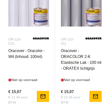
OR-110-
OR-110-
010
011
Oracover - Oracolor -
Oracover -
Wit (Inhoud: 100ml)
ORACOLOR 2-K
Elastische Lak - 100 ml
- ORATEX lichtgrijs
Niet op voorraad
Niet op voorraad
€ 15,07
€ 15,07
mail
mail
€ 12,45 excl.
€ 12,45 excl.
BTW
BTW