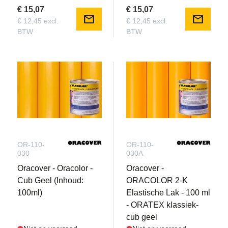
€ 15,07
€ 15,07
mail
mail
€ 12,45 excl.
€ 12,45 excl.
BTW
BTW
OR-110-
OR-110-
030
030A
Oracover - Oracolor -
Oracover -
Cub Geel (Inhoud:
ORACOLOR 2-K
100ml)
Elastische Lak - 100 ml
- ORATEX klassiek-
cub geel