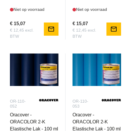
Niet op voorraad
Niet op voorraad
€ 15,07
€ 15,07
mail
mail
€ 12,45 excl.
€ 12,45 excl.
BTW
BTW
OR-110-
OR-110-
052
053
Oracover -
Oracover -
ORACOLOR 2-K
ORACOLOR 2-K
Elastische Lak - 100 ml
Elastische Lak - 100 ml