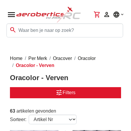
menu
shopping_cart
person
language
search
Home
Per Merk
Oracover
Oracolor
Oracolor - Verven
Oracolor - Verven
tune
Filters
63
artikelen gevonden
Sorteer: