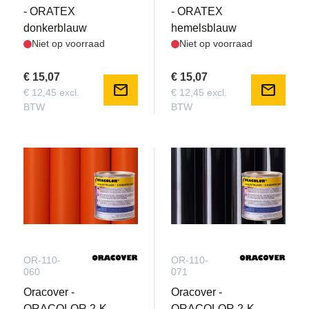
- ORATEX
- ORATEX
donkerblauw
hemelsblauw
Niet op voorraad
Niet op voorraad
€ 15,07
€ 15,07
mail
mail
€ 12,45 excl.
€ 12,45 excl.
BTW
BTW
OR-110-
OR-110-
060
071
Oracover -
Oracover -
ORACOLOR 2-K
ORACOLOR 2-K