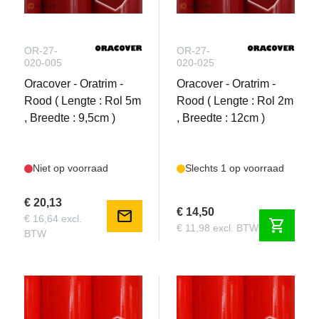
OR-27-
OR-27-
020-005
020-025
Oracover - Oratrim -
Oracover - Oratrim -
Rood ( Lengte : Rol 5m
Rood ( Lengte : Rol 2m
, Breedte : 9,5cm )
, Breedte : 12cm )
Niet op voorraad
Slechts 1 op voorraad
€ 20,13
€ 14,50
mail
€ 16,64 excl.
shopping_cart
€ 11,98 excl. BTW
BTW