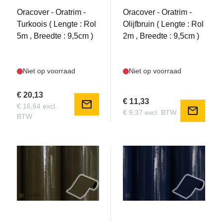
Oracover - Oratrim -
Oracover - Oratrim -
Turkoois ( Lengte : Rol
Olijfbruin ( Lengte : Rol
5m , Breedte : 9,5cm )
2m , Breedte : 9,5cm )
Niet op voorraad
Niet op voorraad
€ 20,13
€ 11,33
mail
€ 16,64 excl.
mail
€ 9,37 excl. BTW
BTW