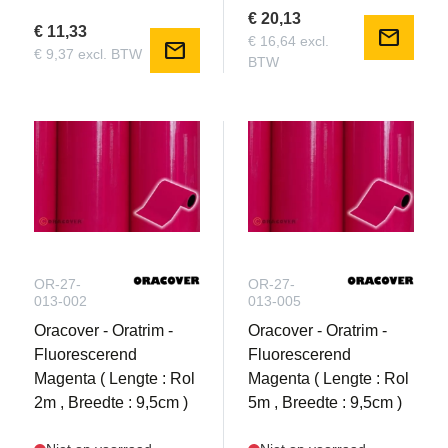
€ 20,13
€ 11,33
mail
€ 16,64 excl.
mail
€ 9,37 excl. BTW
BTW
OR-27-
OR-27-
013-002
013-005
Oracover - Oratrim -
Oracover - Oratrim -
Fluorescerend
Fluorescerend
Magenta ( Lengte : Rol
Magenta ( Lengte : Rol
2m , Breedte : 9,5cm )
5m , Breedte : 9,5cm )