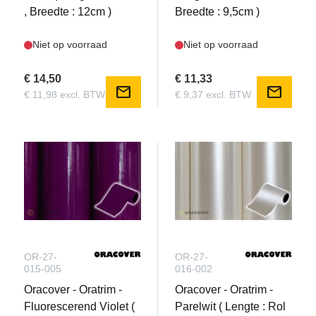
, Breedte : 12cm )
Breedte : 9,5cm )
Niet op voorraad
Niet op voorraad
€ 14,50
€ 11,33
mail
mail
€ 11,98 excl. BTW
€ 9,37 excl. BTW
OR-27-
OR-27-
015-005
016-002
Oracover - Oratrim -
Oracover - Oratrim -
Fluorescerend Violet (
Parelwit ( Lengte : Rol