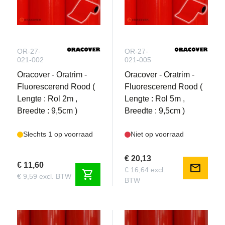
OR-27-
OR-27-
021-002
021-005
Oracover - Oratrim -
Oracover - Oratrim -
Fluorescerend Rood (
Fluorescerend Rood (
Lengte : Rol 2m ,
Lengte : Rol 5m ,
Breedte : 9,5cm )
Breedte : 9,5cm )
Slechts 1 op voorraad
Niet op voorraad
€ 20,13
€ 11,60
mail
€ 16,64 excl.
shopping_cart
€ 9,59 excl. BTW
BTW