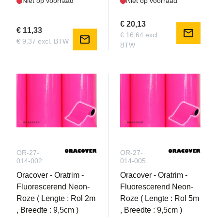
Niet op voorraad
Niet op voorraad
€ 20,13
€ 11,33
mail
€ 16,64 excl.
mail
€ 9,37 excl. BTW
BTW
OR-27-
OR-27-
014-002
014-005
Oracover - Oratrim -
Oracover - Oratrim -
Fluorescerend Neon-
Fluorescerend Neon-
Roze ( Lengte : Rol 2m
Roze ( Lengte : Rol 5m
, Breedte : 9,5cm )
, Breedte : 9,5cm )