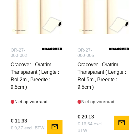
OR-27-
OR-27-
000-002
000-005
Oracover - Oratrim -
Oracover - Oratrim -
Transparant ( Lengte :
Transparant ( Lengte :
Rol 2m , Breedte :
Rol 5m , Breedte :
9,5cm )
9,5cm )
Niet op voorraad
Niet op voorraad
€ 20,13
€ 11,33
mail
€ 16,64 excl.
mail
€ 9,37 excl. BTW
BTW