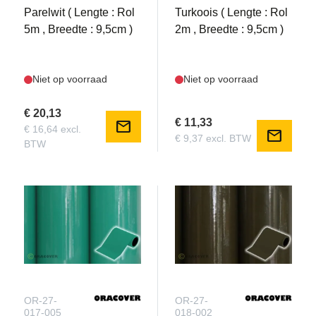
Parelwit ( Lengte : Rol
Turkoois ( Lengte : Rol
5m , Breedte : 9,5cm )
2m , Breedte : 9,5cm )
Niet op voorraad
Niet op voorraad
€ 20,13
€ 11,33
mail
€ 16,64 excl.
mail
€ 9,37 excl. BTW
BTW
OR-27-
OR-27-
017-005
018-002