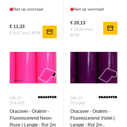
Niet op voorraad
Niet op voorraad
€ 20,13
€ 11,33
mail
€ 16,64 excl.
mail
€ 9,37 excl. BTW
BTW
OR-27-
OR-27-
014-025
015-002
Oracover - Oratrim -
Oracover - Oratrim -
Fluorescerend Neon-
Fluorescerend Violet (
Roze ( Lengte : Rol 2m
Lengte : Rol 2m ,