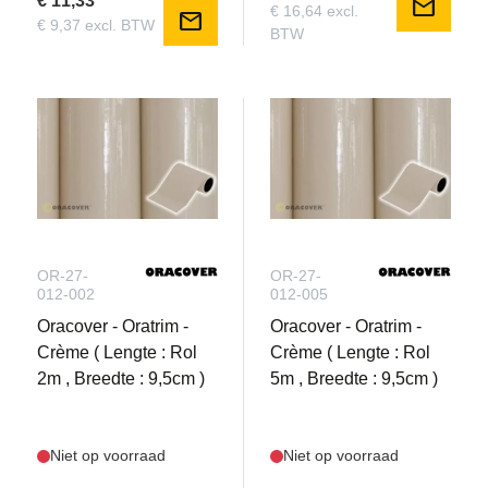
€ 11,33
mail
€ 16,64 excl.
mail
€ 9,37 excl. BTW
BTW
OR-27-
OR-27-
012-002
012-005
Oracover - Oratrim -
Oracover - Oratrim -
Crème ( Lengte : Rol
Crème ( Lengte : Rol
2m , Breedte : 9,5cm )
5m , Breedte : 9,5cm )
Niet op voorraad
Niet op voorraad