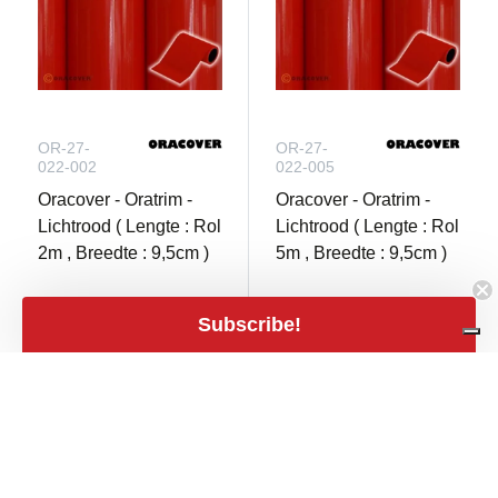
OR-27-
OR-27-
022-002
022-005
Oracover - Oratrim -
Oracover - Oratrim -
Lichtrood ( Lengte : Rol
Lichtrood ( Lengte : Rol
2m , Breedte : 9,5cm )
5m , Breedte : 9,5cm )
Subscribe!
Niet op voorraad
Niet op voorraad
€ 20,13
close
Filters
€ 11,33
Filters
mail
€ 16,64 excl.
mail
€ 9,37 excl. BTW
BTW
Prijs
expand_less