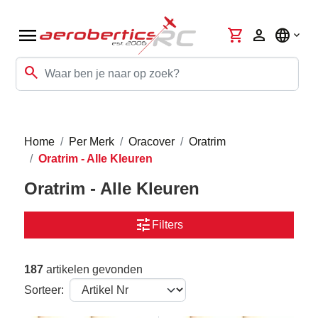
menu
shopping_cart
person
language
search
Home
Per Merk
Oracover
Oratrim
Oratrim - Alle Kleuren
Oratrim - Alle Kleuren
tune
Filters
187
artikelen gevonden
Sorteer: