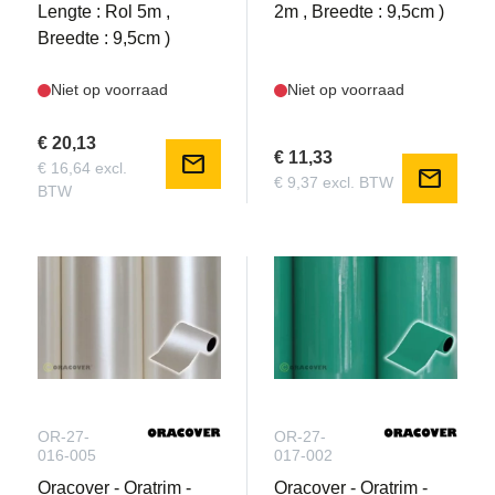
Lengte : Rol 5m ,
2m , Breedte : 9,5cm )
Breedte : 9,5cm )
Niet op voorraad
Niet op voorraad
€ 20,13
€ 11,33
mail
€ 16,64 excl.
mail
€ 9,37 excl. BTW
BTW
OR-27-
OR-27-
016-005
017-002
Oracover - Oratrim -
Oracover - Oratrim -