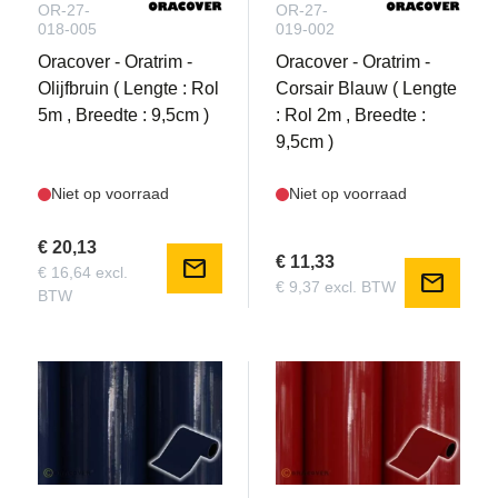
OR-27-
OR-27-
018-005
019-002
Oracover - Oratrim -
Oracover - Oratrim -
Olijfbruin ( Lengte : Rol
Corsair Blauw ( Lengte
5m , Breedte : 9,5cm )
: Rol 2m , Breedte :
9,5cm )
Niet op voorraad
Niet op voorraad
€ 20,13
€ 11,33
mail
€ 16,64 excl.
mail
€ 9,37 excl. BTW
BTW