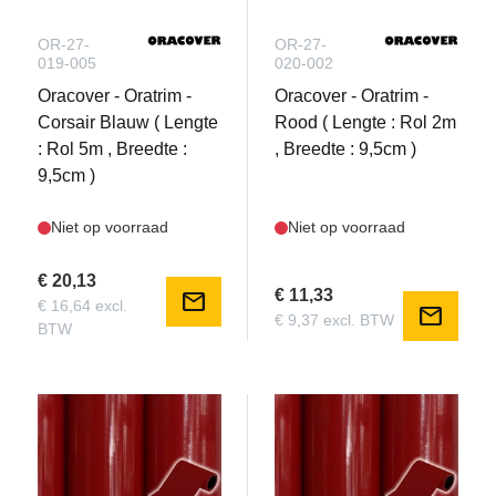
OR-27-
OR-27-
019-005
020-002
Oracover - Oratrim -
Oracover - Oratrim -
Corsair Blauw ( Lengte
Rood ( Lengte : Rol 2m
: Rol 5m , Breedte :
, Breedte : 9,5cm )
9,5cm )
Niet op voorraad
Niet op voorraad
€ 20,13
€ 11,33
mail
€ 16,64 excl.
mail
€ 9,37 excl. BTW
BTW