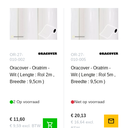
OR-27-
OR-27-
010-002
010-005
Oracover - Oratrim -
Oracover - Oratrim -
Wit ( Lengte : Rol 2m ,
Wit ( Lengte : Rol 5m ,
Breedte : 9,5cm )
Breedte : 9,5cm )
2 Op voorraad
Niet op voorraad
€ 20,13
€ 11,60
mail
€ 16,64 excl.
shopping_cart
€ 9,59 excl. BTW