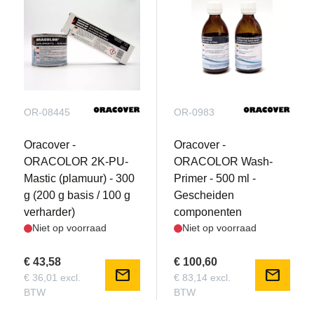
OR-08445
OR-0983
Oracover -
Oracover -
ORACOLOR 2K-PU-
ORACOLOR Wash-
Mastic (plamuur) - 300
Primer - 500 ml -
g (200 g basis / 100 g
Gescheiden
verharder)
componenten
Niet op voorraad
Niet op voorraad
€ 43,58
€ 100,60
mail
mail
€ 36,01 excl.
€ 83,14 excl.
BTW
BTW