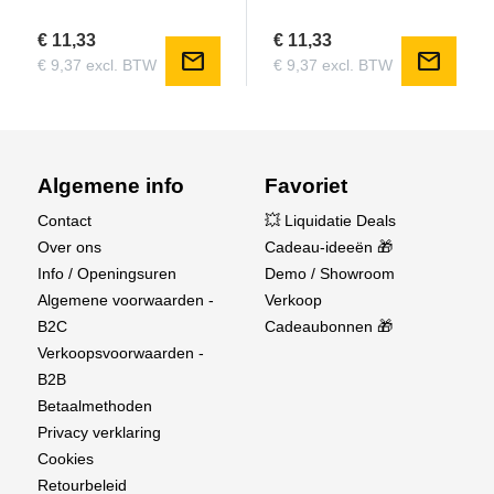
€ 11,33
€ 11,33
mail
mail
€ 9,37 excl. BTW
€ 9,37 excl. BTW
Algemene info
Favoriet
Contact
💥 Liquidatie Deals
Over ons
Cadeau-ideeën 🎁
Info / Openingsuren
Demo / Showroom
Algemene voorwaarden -
Verkoop
B2C
Cadeaubonnen 🎁
Verkoopsvoorwaarden -
B2B
Betaalmethoden
Privacy verklaring
Cookies
Retourbeleid