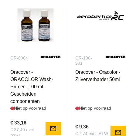
OR-0984
OR-100-
991
Oracover -
Oracover - Oracolor -
ORACOLOR Wash-
Zilververharder 50ml
Primer - 100 ml -
Gescheiden
componenten
Niet op voorraad
Niet op voorraad
€ 33,16
€ 9,36
mail
€ 27,40 excl.
mail
€ 7,74 excl. BTW