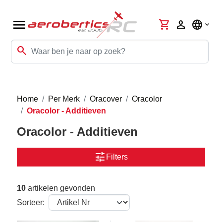
menu
shopping_cart
person
language
search
Home
Per Merk
Oracover
Oracolor
Oracolor - Additieven
Oracolor - Additieven
tune
Filters
10
artikelen gevonden
Sorteer: