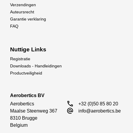
Verzendingen
Auteursrecht
Garantie verklaring
FAQ
Nuttige Links
Registratie
Downloads - Handleidingen
Productveiligheid
Aerobertics BV
call
Aerobertics

+32 (0)50 85 80 20
alternate_email
Maalse Steenweg 367

info@aerobertics.be
8310 Brugge

Belgium