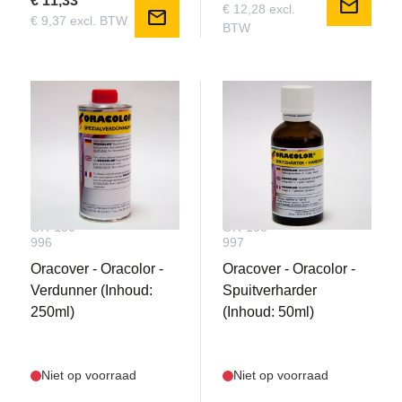
€ 11,33
mail
€ 12,28 excl.
mail
€ 9,37 excl. BTW
BTW
OR-100-
OR-100-
996
997
Oracover - Oracolor -
Oracover - Oracolor -
Verdunner (Inhoud:
Spuitverharder
250ml)
(Inhoud: 50ml)
Niet op voorraad
Niet op voorraad