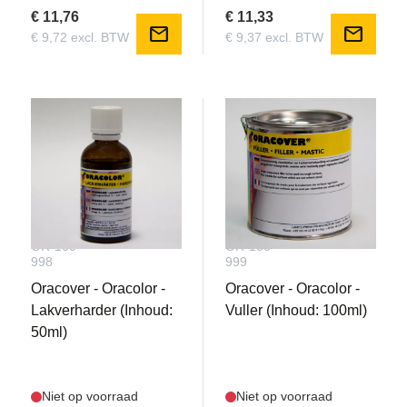
€ 11,76
€ 11,33
mail
mail
€ 9,72 excl. BTW
€ 9,37 excl. BTW
OR-100-
OR-100-
998
999
Oracover - Oracolor -
Oracover - Oracolor -
Lakverharder (Inhoud:
Vuller (Inhoud: 100ml)
50ml)
Niet op voorraad
Niet op voorraad