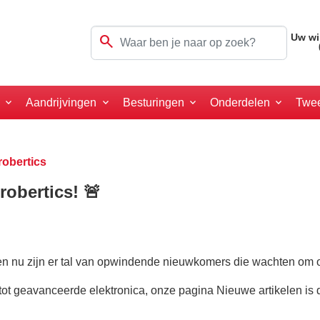
search
Uw wi
a
Aandrijvingen
Besturingen
Onderdelen
Twe
robertics
robertics! 🚨
 en nu zijn er tal van opwindende nieuwkomers die wachten om 
 geavanceerde elektronica, onze pagina Nieuwe artikelen is de 