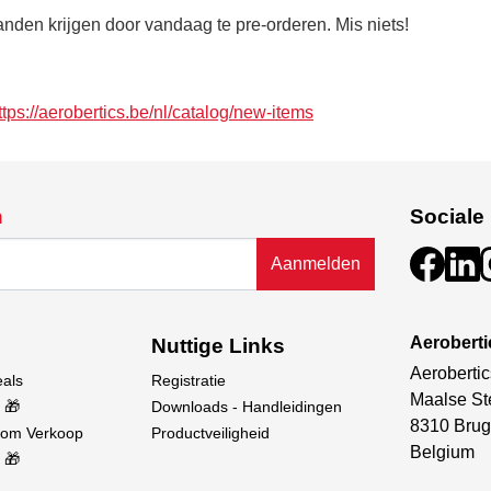
anden krijgen door vandaag te pre-orderen. Mis niets!
ttps://aerobertics.be/nl/catalog/new-items
n
Sociale
Aanmelden
Aerobert
Nuttige Links
Aerobertic
eals
Registratie
Maalse St
 🎁
Downloads - Handleidingen
8310 Brug
oom Verkoop
Productveiligheid
Belgium
 🎁