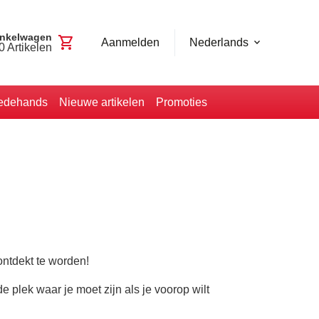
nkelwagen
shopping_cart
Aanmelden
Nederlands
0
Artikelen
edehands
Nieuwe artikelen
Promoties
ontdekt te worden!
plek waar je moet zijn als je voorop wilt