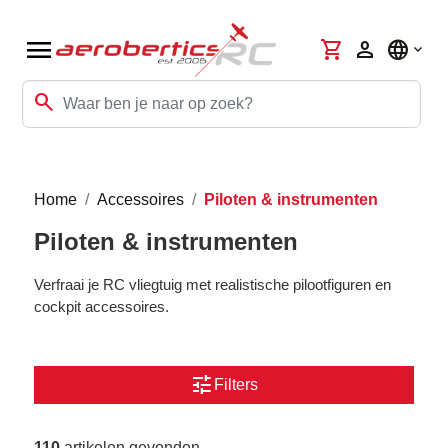
menu
shopping_cart
person
language
search
Home
Accessoires
Piloten & instrumenten
Piloten & instrumenten
Verfraai je RC vliegtuig met realistische pilootfiguren en
cockpit accessoires.
tune
Filters
110
artikelen gevonden