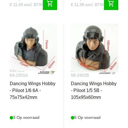
shopping_cart
shopping_cart
€ 11,49 excl. BTW
€ 11,98 excl. BTW
DWHLS-
DWHLS-
6A-2301A
5B-2402B
Dancing Wings Hobby
Dancing Wings Hobby
- Piloot 1/6 6A -
- Piloot 1/5 5B -
75x75x42mm
105x95x60mm
3 Op voorraad
5 Op voorraad