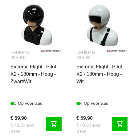
EFHKP-N-
EFHKP-N-
03H-BK
03H-W
Extreme Flight - Pilot
Extreme Flight - Pilot
X2 - 180mm - Hoog -
X2 - 180mm - Hoog -
Zwart/Wit
Wit
3 Op voorraad
4 Op voorraad
€ 59,90
€ 59,90
shopping_cart
shopping_cart
€ 49,50 excl.
€ 49,50 excl.
BTW
BTW