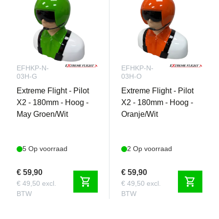
EFHKP-N-
EFHKP-N-
03H-G
03H-O
Extreme Flight - Pilot
Extreme Flight - Pilot
X2 - 180mm - Hoog -
X2 - 180mm - Hoog -
May Groen/Wit
Oranje/Wit
5 Op voorraad
2 Op voorraad
€ 59,90
€ 59,90
shopping_cart
shopping_cart
€ 49,50 excl.
€ 49,50 excl.
BTW
BTW