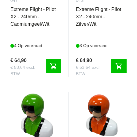
04Y
04S
Extreme Flight - Pilot
Extreme Flight - Pilot
X2 - 240mm -
X2 - 240mm -
Cadmiumgeel/Wit
Zilver/Wit
4 Op voorraad
3 Op voorraad
€ 64,90
€ 64,90
shopping_cart
shopping_cart
€ 53,64 excl.
€ 53,64 excl.
BTW
BTW