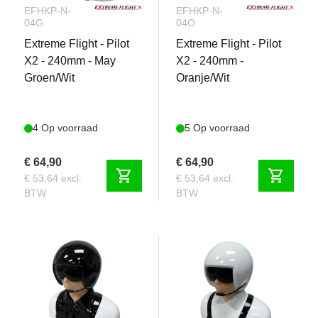
EFHKP-N-
EFHKP-N-
04G
04O
Extreme Flight - Pilot
Extreme Flight - Pilot
X2 - 240mm - May
X2 - 240mm -
Groen/Wit
Oranje/Wit
4 Op voorraad
5 Op voorraad
€ 64,90
€ 64,90
shopping_cart
shopping_cart
€ 53,64 excl.
€ 53,64 excl.
BTW
BTW