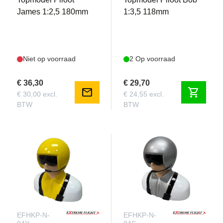
James 1:2,5 180mm
1:3,5 118mm
Niet op voorraad
2 Op voorraad
€ 36,30
€ 29,70
mail
shopping_cart
€ 30,00 excl.
€ 24,55 excl.
BTW
BTW
EFHKP-N-
EFHKP-N-