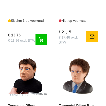
Slechts 1 op voorraad
Niet op voorraad
€ 21,15
€ 13,75
mail
€ 17,48 excl.
shopping_cart
€ 11,36 excl. BTW
BTW
TOPM0311128
TOPM0311136
Topmodel Piloot
Topmodel Piloot Bob