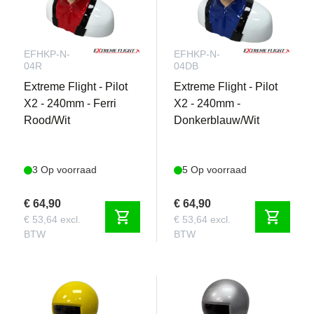
EFHKP-N-
EFHKP-N-
04R
04DB
Extreme Flight - Pilot
Extreme Flight - Pilot
X2 - 240mm - Ferri
X2 - 240mm -
Rood/Wit
Donkerblauw/Wit
3 Op voorraad
5 Op voorraad
€ 64,90
€ 64,90
shopping_cart
shopping_cart
€ 53,64 excl.
€ 53,64 excl.
BTW
BTW