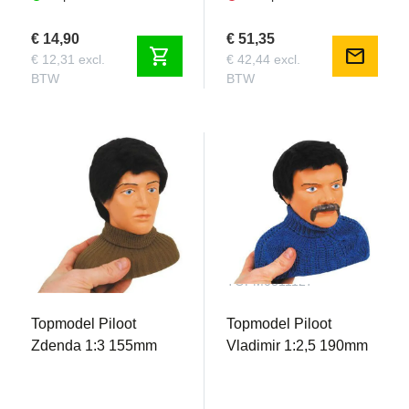
€ 14,90
€ 51,35
shopping_cart
mail
€ 12,31 excl.
€ 42,44 excl.
BTW
BTW
TOPM0311130
TOPM0311127
Topmodel Piloot
Topmodel Piloot
Zdenda 1:3 155mm
Vladimir 1:2,5 190mm