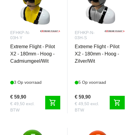
EFHKP-N-
EFHKP-N-
03H-Y
03H-S
Extreme Flight - Pilot
Extreme Flight - Pilot
X2 - 180mm - Hoog -
X2 - 180mm - Hoog -
Cadmiumgeel/Wit
Zilver/Wit
3 Op voorraad
5 Op voorraad
€ 59,90
€ 59,90
shopping_cart
shopping_cart
€ 49,50 excl.
€ 49,50 excl.
BTW
BTW