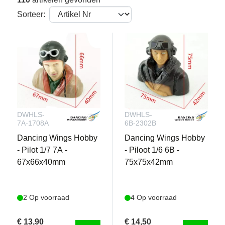
Sorteer:
DWHLS-
DWHLS-
7A-1708A
6B-2302B
Dancing Wings Hobby
Dancing Wings Hobby
- Pilot 1/7 7A -
- Piloot 1/6 6B -
67x66x40mm
75x75x42mm
2 Op voorraad
4 Op voorraad
€ 13,90
€ 14,50