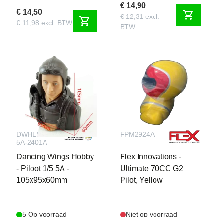
€ 14,90
€ 14,50
shopping_cart
€ 12,31 excl.
shopping_cart
€ 11,98 excl. BTW
BTW
DWHLS-
FPM2924A
5A-2401A
Dancing Wings Hobby
Flex Innovations -
- Piloot 1/5 5A -
Ultimate 70CC G2
105x95x60mm
Pilot, Yellow
5 Op voorraad
Niet op voorraad