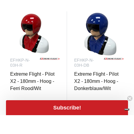
EFHKP-N-
EFHKP-N-
03H-R
03H-DB
Extreme Flight - Pilot
Extreme Flight - Pilot
X2 - 180mm - Hoog -
X2 - 180mm - Hoog -
Ferri Rood/Wit
Donkerblauw/Wit
Subscribe!
3 Op voorraad
3 Op voorraad
€ 59,90
€ 59,90
close
Filters
Filters
shopping_cart
shopping_cart
€ 49,50 excl.
€ 49,50 excl.