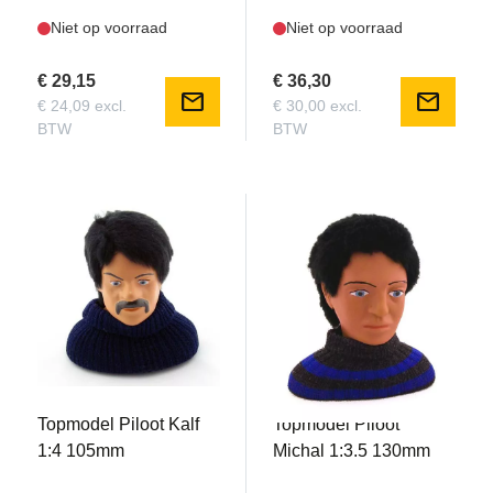
Niet op voorraad
Niet op voorraad
€ 29,15
€ 36,30
mail
mail
€ 24,09 excl.
€ 30,00 excl.
BTW
BTW
TOPM0311131
TOPM0311134
Topmodel Piloot Kalf
Topmodel Piloot
1:4 105mm
Michal 1:3.5 130mm