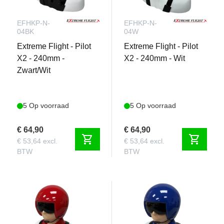
EFHKP-N-
EFHKP-N-
04BK
04W
Extreme Flight - Pilot
Extreme Flight - Pilot
X2 - 240mm -
X2 - 240mm - Wit
Zwart/Wit
5 Op voorraad
5 Op voorraad
€ 64,90
€ 64,90
shopping_cart
shopping_cart
€ 53,64 excl.
€ 53,64 excl.
BTW
BTW