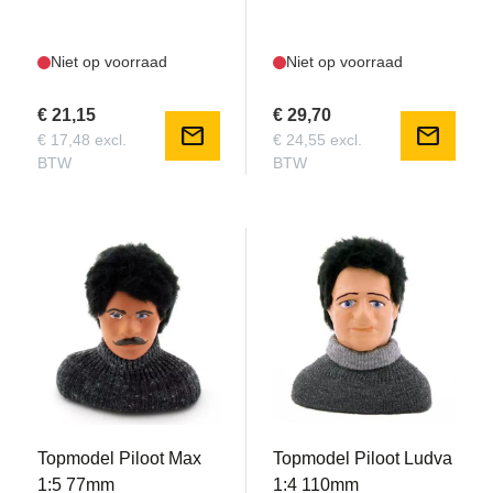
Niet op voorraad
Niet op voorraad
€ 21,15
€ 29,70
mail
mail
€ 17,48 excl.
€ 24,55 excl.
BTW
BTW
TOPM0311133
TOPM0311132
Topmodel Piloot Max
Topmodel Piloot Ludva
1:5 77mm
1:4 110mm