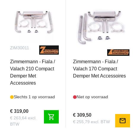
ZIM30011
ZIM30012
Zimmermann - Fiala /
Zimmermann - Fiala /
Valach 210 Compact
Valach 170 Compact
Demper Met
Demper Met Accessoires
Accessoires
Slechts 1 op voorraad
Niet op voorraad
€ 319,00
€ 309,50
shopping_cart
€ 263,64 excl.
mail
€ 255,79 excl. BTW
BTW