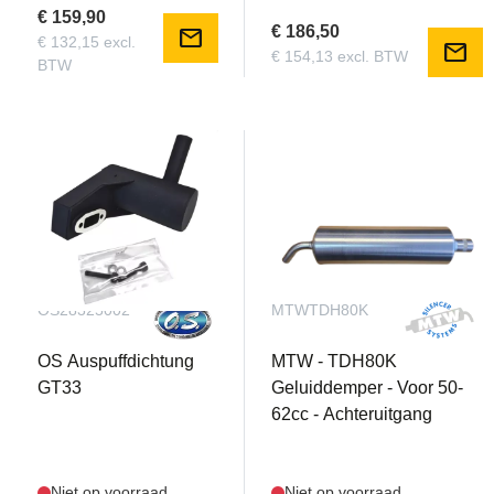
€ 159,90
€ 186,50
mail
€ 132,15 excl.
mail
€ 154,13 excl. BTW
BTW
OS28325002
MTWTDH80K
OS Auspuffdichtung
MTW - TDH80K
GT33
Geluiddemper - Voor 50-
62cc - Achteruitgang
Niet op voorraad
Niet op voorraad