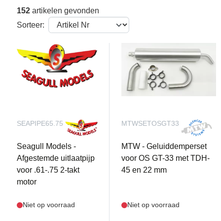
152
artikelen gevonden
Sorteer:
SEAPIPE65.75
MTWSETOSGT33
Seagull Models -
MTW - Geluiddemperset
Afgestemde uitlaatpijp
voor OS GT-33 met TDH-
voor .61-.75 2-takt
45 en 22 mm
motor
Niet op voorraad
Niet op voorraad