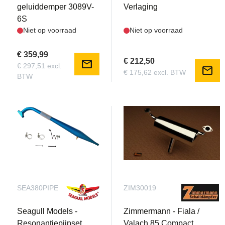
geluiddemper 3089V-
Verlaging
6S
Niet op voorraad
Niet op voorraad
€ 359,99
€ 212,50
mail
€ 297,51 excl.
mail
€ 175,62 excl. BTW
BTW
SEA380PIPE
ZIM30019
Seagull Models -
Zimmermann - Fiala /
Resonantiepijpset
Valach 85 Compact