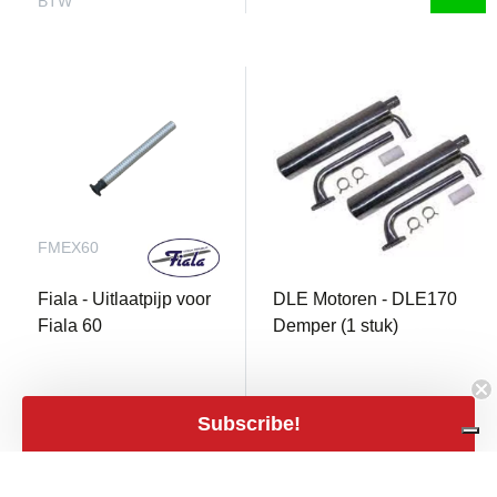
BTW
FMEX60
DLE170HC
Fiala - Uitlaatpijp voor
DLE Motoren - DLE170
Fiala 60
Demper (1 stuk)
Subscribe!
2 Op voorraad
Slechts 1 op voorraad
€ 19,90
close
Filters