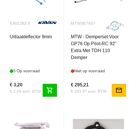
KAV1383.9
MTWSET65Y
Uitlaatdeflector 9mm
MTW - Demperset Voor
GP76 Op Pilot-RC 92"
Extra Met TDH 110
Demper
3 Op voorraad
Niet op voorraad
€ 3,20
€ 295,21
shopping_cart
mail
€ 2,64 excl. BTW
€ 243,97 excl. BTW