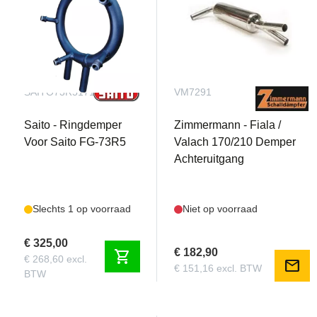
SAITO73R5171
VM7291
Saito - Ringdemper
Zimmermann - Fiala /
Voor Saito FG-73R5
Valach 170/210 Demper
Achteruitgang
Slechts 1 op voorraad
Niet op voorraad
€ 325,00
€ 182,90
shopping_cart
€ 268,60 excl.
mail
€ 151,16 excl. BTW
BTW