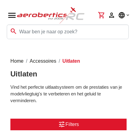
menu
shopping_cart
person
language
search
Home
Accessoires
Uitlaten
Uitlaten
Vind het perfecte uitlaatsysteem om de prestaties van je
modelvliegtuig's te verbeteren en het geluid te
verminderen.
tune
Filters