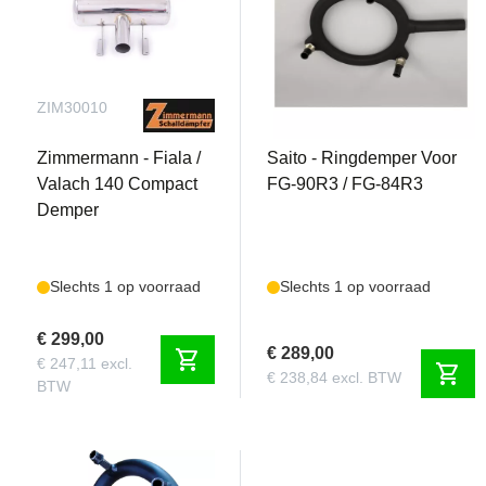
ZIM30010
SAIG90R3171
Zimmermann - Fiala /
Saito - Ringdemper Voor
Valach 140 Compact
FG-90R3 / FG-84R3
Demper
Slechts 1 op voorraad
Slechts 1 op voorraad
€ 299,00
€ 289,00
shopping_cart
€ 247,11 excl.
shopping_cart
€ 238,84 excl. BTW
BTW