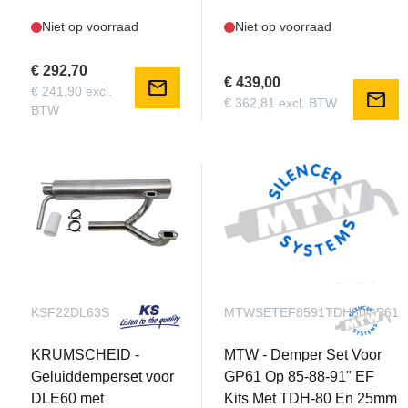
Niet op voorraad
Niet op voorraad
€ 292,70
€ 439,00
mail
€ 241,90 excl.
mail
€ 362,81 excl. BTW
BTW
KSF22DL63S
MTWSETEF8591TDH80GP61
KRUMSCHEID -
MTW - Demper Set Voor
Geluiddemperset voor
GP61 Op 85-88-91" EF
DLE60 met
Kits Met TDH-80 En 25mm