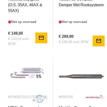
(O.S. 35AX, 46AX &
Demper Met Rooksysteem
55AX)
Niet op voorraad
Niet op voorraad
€ 149,00
€ 289,90
mail
€ 123,14 excl.
mail
€ 239,59 excl. BTW
BTW
MTWSETDLE170TD120K
MINIVOX