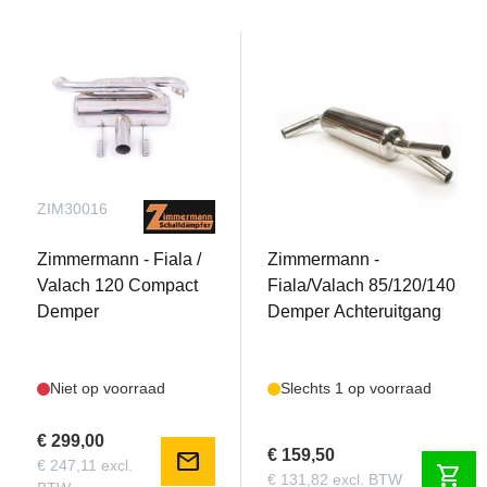
ZIM30016
VM7273
Zimmermann - Fiala /
Zimmermann -
Valach 120 Compact
Fiala/Valach 85/120/140
Demper
Demper Achteruitgang
Niet op voorraad
Slechts 1 op voorraad
€ 299,00
€ 159,50
mail
€ 247,11 excl.
shopping_cart
€ 131,82 excl. BTW