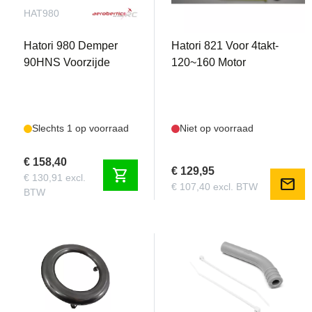
HAT980
HAT821
Hatori 980 Demper
Hatori 821 Voor 4takt-
90HNS Voorzijde
120~160 Motor
Slechts 1 op voorraad
Niet op voorraad
€ 158,40
€ 129,95
shopping_cart
€ 130,91 excl.
mail
€ 107,40 excl. BTW
BTW