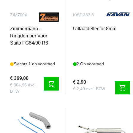
ZIM7004
KAV1383.8
Zimmermann -
Uitlaatdeflector 8mm
Ringdemper Voor
Saito FG84/90 R3
Slechts 1 op voorraad
2 Op voorraad
€ 369,00
€ 2,90
shopping_cart
€ 304,96 excl.
shopping_cart
€ 2,40 excl. BTW
BTW