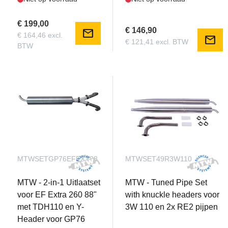
€ 199,00
€ 146,90
mail
€ 164,46 excl.
mail
€ 121,41 excl. BTW
BTW
MTWSETGP76EFEXT88
MTWSET49R3W110
MTW - 2-in-1 Uitlaatset
MTW - Tuned Pipe Set
voor EF Extra 260 88"
with knuckle headers voor
met TDH110 en Y-
3W 110 en 2x RE2 pijpen
Header voor GP76