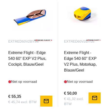
EXTRED60V2BY.06
EXTRED60V2BY.05
Extreme Flight - Edge
Extreme Flight -
540 60" EXP V2 Plus,
Edge 540 60" EXP
Cockpit, Blauw/Geel
V2 Plus, Motorkap,
Blauw/Geel
Niet op voorraad
Niet op voorraad
€ 50,00
€ 55,35
mail
€ 41,32 excl.
mail
€ 45,74 excl. BTW
BTW