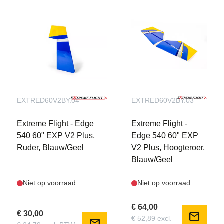
EXTRED60V2BY.04
EXTRED60V2BY.03
Extreme Flight - Edge
Extreme Flight -
540 60" EXP V2 Plus,
Edge 540 60" EXP
Ruder, Blauw/Geel
V2 Plus, Hoogteroer,
Blauw/Geel
Niet op voorraad
Niet op voorraad
€ 64,00
€ 30,00
mail
€ 52,89 excl.
mail