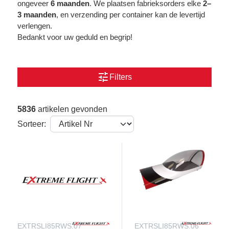
ongeveer
6 maanden
. We plaatsen fabrieksorders elke
2–
3 maanden
, en verzending per container kan de levertijd
verlengen.
Bedankt voor uw geduld en begrip!
tune
Filters
5836
artikelen gevonden
Sorteer:
EXTRSLI85RWS.07
EXTRSLI85RWS.06