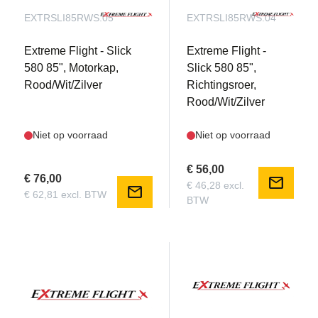
EXTRSLI85RWS.05
EXTRSLI85RWS.04
Extreme Flight - Slick
Extreme Flight -
580 85", Motorkap,
Slick 580 85",
Rood/Wit/Zilver
Richtingsroer,
Rood/Wit/Zilver
Niet op voorraad
Niet op voorraad
€ 56,00
€ 76,00
mail
€ 46,28 excl.
mail
€ 62,81 excl. BTW
BTW