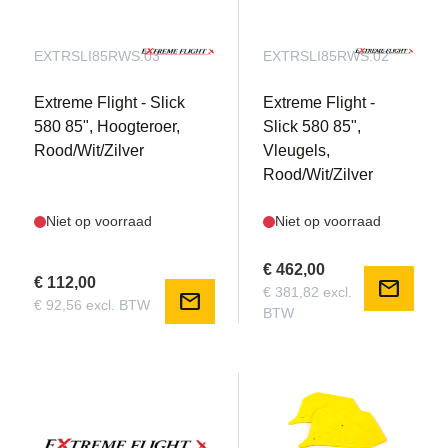
EXTRSLI85RWS.03
EXTRSLI85RWS.02
Extreme Flight - Slick
Extreme Flight -
580 85", Hoogteroer,
Slick 580 85",
Rood/Wit/Zilver
Vleugels,
Rood/Wit/Zilver
Niet op voorraad
Niet op voorraad
€ 462,00
€ 112,00
mail
€ 381,82 excl.
mail
€ 92,56 excl. BTW
BTW