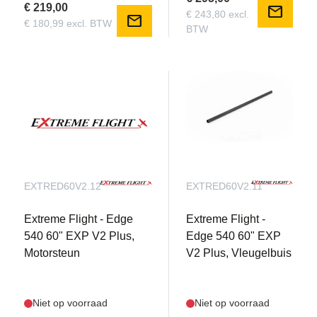
€ 219,00
mail
€ 243,80 excl.
mail
€ 180,99 excl. BTW
BTW
EXTRED60V2.12
EXTRED60V2.11
Extreme Flight - Edge
Extreme Flight -
540 60" EXP V2 Plus,
Edge 540 60" EXP
Motorsteun
V2 Plus, Vleugelbuis
Niet op voorraad
Niet op voorraad