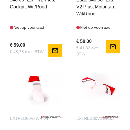
Cockpit, Wit/Rood
V2 Plus, Motorkap,
Wit/Rood
Niet op voorraad
Niet op voorraad
€ 50,00
€ 59,00
mail
€ 41,32 excl.
mail
€ 48,76 excl. BTW
BTW
EXTRED60V2WR.04
EXTRED60V2WR.03