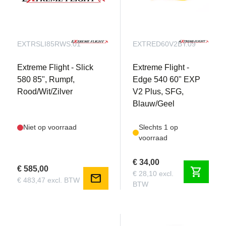
EXTRSLI85RWS.01
EXTRED60V2BY.09
Extreme Flight - Slick
Extreme Flight -
580 85", Rumpf,
Edge 540 60" EXP
Rood/Wit/Zilver
V2 Plus, SFG,
Blauw/Geel
Niet op voorraad
Slechts 1 op
voorraad
€ 34,00
€ 585,00
shopping_cart
€ 28,10 excl.
mail
€ 483,47 excl. BTW
BTW