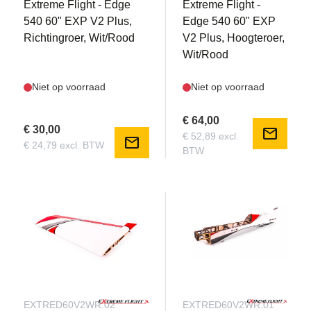
Extreme Flight - Edge
Extreme Flight -
540 60" EXP V2 Plus,
Edge 540 60" EXP
Richtingroer, Wit/Rood
V2 Plus, Hoogteroer,
Wit/Rood
Niet op voorraad
Niet op voorraad
€ 64,00
€ 30,00
mail
€ 52,89 excl.
mail
€ 24,79 excl. BTW
BTW
EXTRED60V2WR.02
EXTRED60V2WR.01