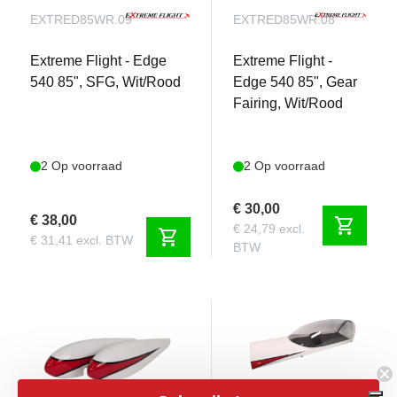
EXTRED85WR.09
EXTRED85WR.08
Extreme Flight - Edge
Extreme Flight -
540 85", SFG, Wit/Rood
Edge 540 85", Gear
Fairing, Wit/Rood
2 Op voorraad
2 Op voorraad
€ 30,00
€ 38,00
shopping_cart
€ 24,79 excl.
shopping_cart
€ 31,41 excl. BTW
BTW
Subscribe!