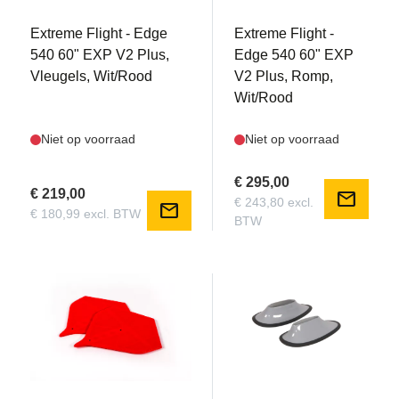
Extreme Flight - Edge
Extreme Flight -
540 60" EXP V2 Plus,
Edge 540 60" EXP
Vleugels, Wit/Rood
V2 Plus, Romp,
Wit/Rood
Niet op voorraad
Niet op voorraad
€ 295,00
€ 219,00
mail
€ 243,80 excl.
mail
€ 180,99 excl. BTW
BTW