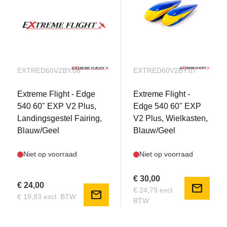
EXTRED60V2BY.08
EXTRED60V2BY.07
Extreme Flight - Edge
Extreme Flight -
540 60" EXP V2 Plus,
Edge 540 60" EXP
Landingsgestel Fairing,
V2 Plus, Wielkasten,
Blauw/Geel
Blauw/Geel
Niet op voorraad
Niet op voorraad
€ 30,00
€ 24,00
mail
€ 24,79 excl.
mail
€ 19,83 excl. BTW
BTW