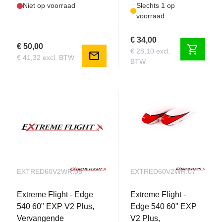
Niet op voorraad
Slechts 1 op
voorraad
€ 34,00
€ 50,00
shopping_cart
€ 28,10 excl.
mail
€ 41,32 excl. BTW
BTW
EXTRED60V2WR.08
EXTRED60V2WR.07
Extreme Flight - Edge
Extreme Flight -
540 60" EXP V2 Plus,
Edge 540 60" EXP
Vervangende
V2 Plus,