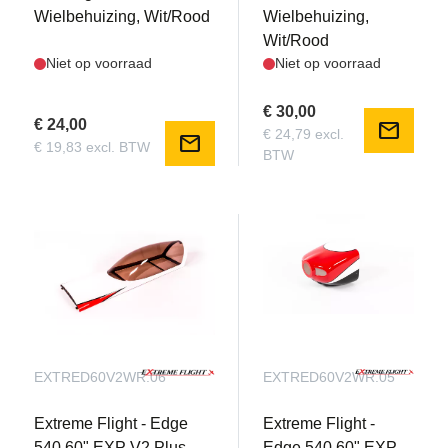
Wielbehuizing, Wit/Rood
Wielbehuizing,
Wit/Rood
Niet op voorraad
Niet op voorraad
€ 30,00
€ 24,00
mail
€ 24,79 excl.
mail
€ 19,83 excl. BTW
BTW
EXTRED60V2WR.06
EXTRED60V2WR.05
Extreme Flight - Edge
Extreme Flight -
540 60" EXP V2 Plus,
Edge 540 60" EXP