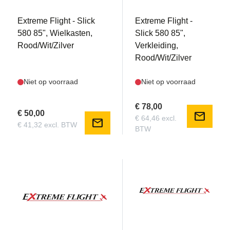
Extreme Flight - Slick
Extreme Flight -
580 85", Wielkasten,
Slick 580 85",
Rood/Wit/Zilver
Verkleiding,
Rood/Wit/Zilver
Niet op voorraad
Niet op voorraad
€ 78,00
€ 50,00
mail
€ 64,46 excl.
mail
€ 41,32 excl. BTW
BTW