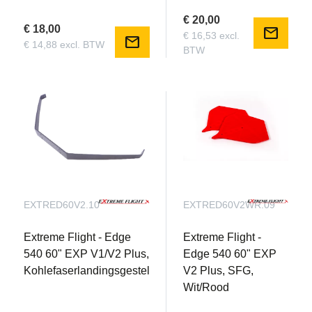
€ 20,00
€ 18,00
mail
€ 16,53 excl.
mail
€ 14,88 excl. BTW
BTW
EXTRED60V2.10
EXTRED60V2WR.09
Extreme Flight - Edge
Extreme Flight -
540 60" EXP V1/V2 Plus,
Edge 540 60" EXP
Kohlefaserlandingsgestel
V2 Plus, SFG,
Wit/Rood