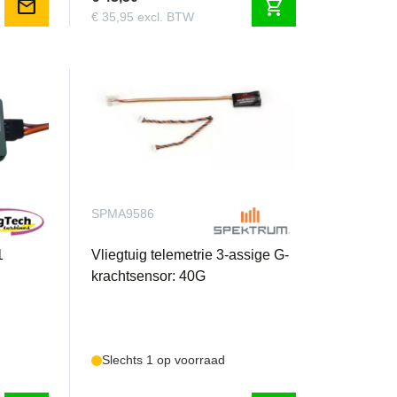
mail
shopping_cart
€ 35,95 excl. BTW
SPMA9586
1
Vliegtuig telemetrie 3-assige G-
krachtsensor: 40G
Slechts 1 op voorraad