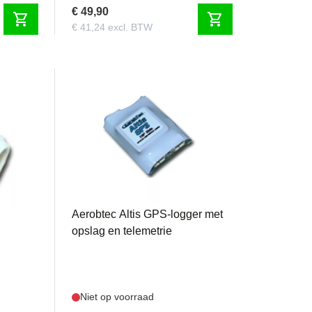
€ 49,90
shopping_cart
shopping_cart
€ 41,24 excl. BTW
ALTISGPS
Aerobtec Altis GPS-logger met
opslag en telemetrie
Niet op voorraad