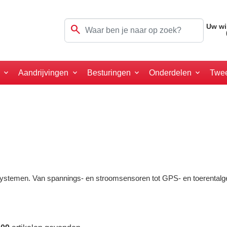
search
Uw wi
a
Aandrijvingen
Besturingen
Onderdelen
Twe
systemen. Van spannings- en stroomsensoren tot GPS- en toerentalgeg