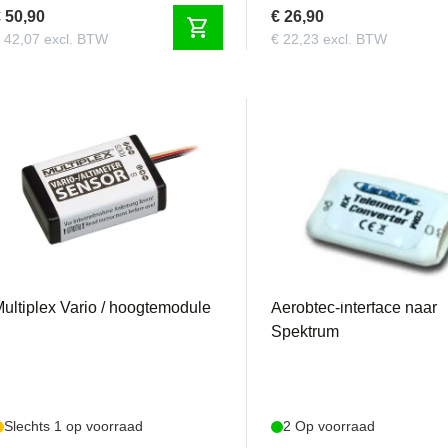
 50,90
€ 26,90
shopping_cart
 42,07 excl. BTW
€ 22,23 excl. BTW
MPX85416
ALTISCONHS
ultiplex Vario / hoogtemodule
Aerobtec-interface naar
Spektrum
Slechts 1 op voorraad
2 Op voorraad