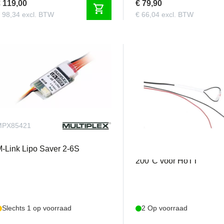
 119,00
€ 79,90
shopping_cart
 98,34 excl. BTW
€ 66,04 excl. BTW
MPX85421
GRAU33613
-Link Lipo Saver 2-6S
Temperatuur-/spannings
200°C voor HoTT
Slechts 1 op voorraad
2 Op voorraad