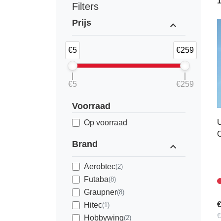
Filters
Prijs
expand_less
€5
€259
€5
€259
Voorraad
U
Op voorraad
C
Brand
expand_less
Aerobtec
(2)
Futaba
(8)
Graupner
(8)
€
Hitec
(1)
€
Hobbywing
(2)