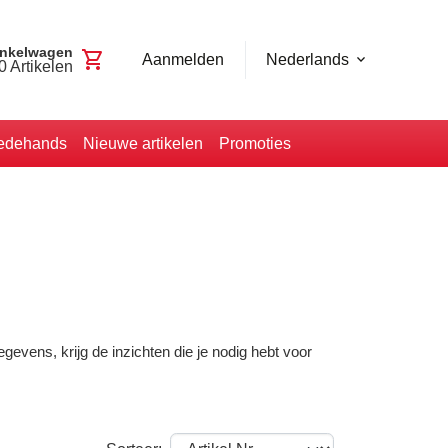
nkelwagen
shopping_cart
Aanmelden
Nederlands
0
Artikelen
edehands
Nieuwe artikelen
Promoties
evens, krijg de inzichten die je nodig hebt voor