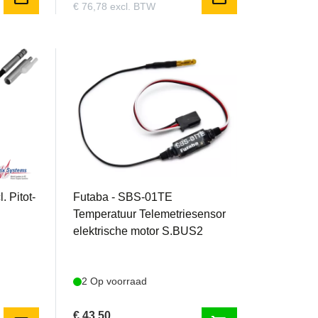
€ 76,78 excl. BTW
FUTSBS-01TE
 Pitot-
Futaba - SBS-01TE
Temperatuur Telemetriesensor
elektrische motor S.BUS2
2 Op voorraad
€ 43,50