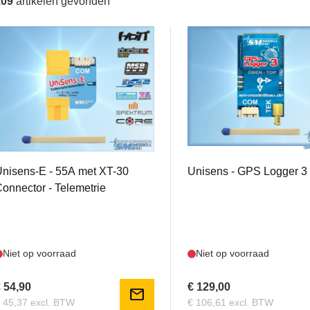
109
artikelen gevonden
US3107
US2750
nisens-E - 55A met XT-30
Unisens - GPS Logger 3
onnector - Telemetrie
Niet op voorraad
Niet op voorraad
 54,90
€ 129,00
mail
 45,37 excl. BTW
€ 106,61 excl. BTW