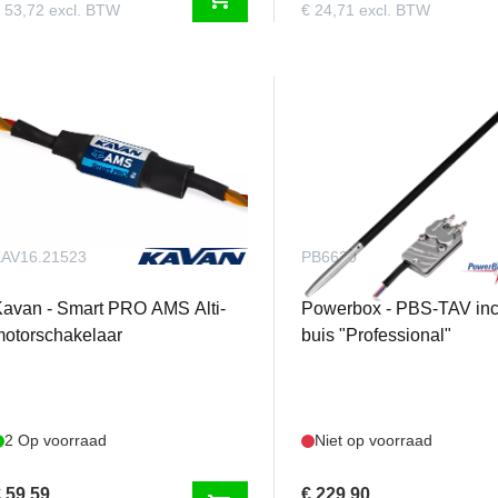
 53,72 excl. BTW
€ 24,71 excl. BTW
AV16.21523
PB6630
avan - Smart PRO AMS Alti-
Powerbox - PBS-TAV incl.
otorschakelaar
buis "Professional"
2 Op voorraad
Niet op voorraad
 59,59
€ 229,90