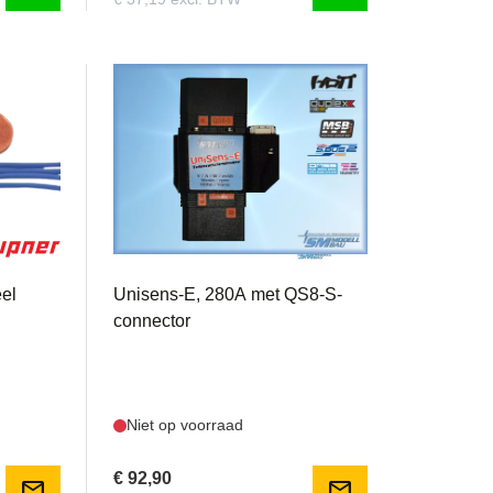
US3116
eel
Unisens-E, 280A met QS8-S-
connector
Niet op voorraad
€ 92,90
mail
mail