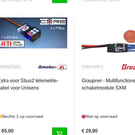
TBSSZ0501
GRAU3971
xtra voor Sbus2 telemetrie-
Graupner - Multifunction
abel voor Unisens
schakelmodule SXM
Slechts 1 op voorraad
Niet op voorraad
 65,00
€ 29,90
shopping_cart