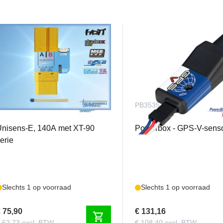
US3109
PB3535
nisens-E, 140A met XT-90
Powerbox - GPS-V-sens
erie
Slechts 1 op voorraad
Slechts 1 op voorraad
 75,90
€ 131,16
shopping_cart
 62,73 excl. BTW
€ 108,40 excl. BTW