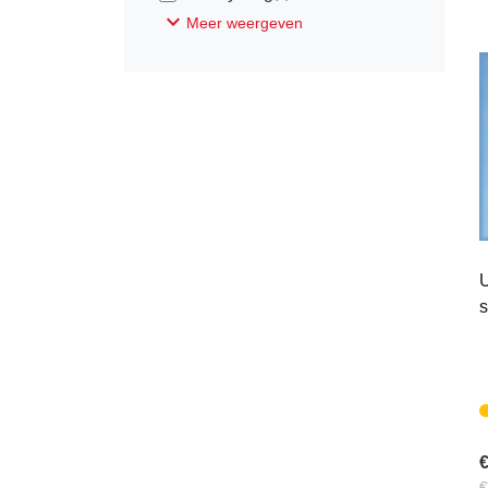
expand_more
Meer weergeven
U
s
€
€