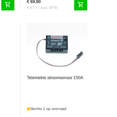
€ 69,90
shopping_cart
shopping_cart
€ 57,77 excl. BTW
MPX85406
sensor
Telemetrie stroomsensor 150A
Slechts 1 op voorraad