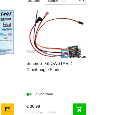
Sorteer:
SIM0121100
Simprop - GLOWSTAR 2
Gloeibougie Starter
4 Op voorraad
€ 36,90
mail
shopping_cart
€ 30,50 excl. BTW