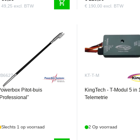
shopping_cart
 49,25 excl. BTW
€ 190,00 excl. BTW
PB6627
KT-T-M
owerbox Pitot-buis
KingTech - T-Modul 5 in 
Professional"
Telemetrie
Slechts 1 op voorraad
2 Op voorraad