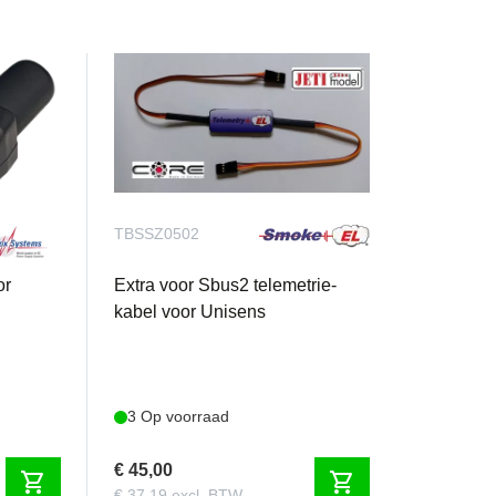
TBSSZ0502
or
Extra voor Sbus2 telemetrie-
kabel voor Unisens
3 Op voorraad
€ 45,00
shopping_cart
shopping_cart
€ 37,19 excl. BTW