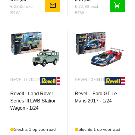
mail
shopping_cart
€ 22,98 excl.
€ 22,98 excl.
BTW
BTW
REVELL070479090
REVELL070419090
Revell - Land Rover
Revell - Ford GT Le
Series III LWB Station
Mans 2017 - 1/24
Wagon - 1/24
Slechts 1 op voorraad
Slechts 1 op voorraad