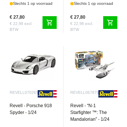
Slechts 1 op voorraad
Slechts 1 op voorraad
€ 27,80
€ 27,80
shopping_cart
shopping_cart
€ 22,98 excl.
€ 22,98 excl.
BTW
BTW
REVELL070269090
REVELL067879090
Revell - Porsche 918
Revell - “N-1
Spyder - 1/24
Starfighter ™: The
Mandalorian” - 1/24