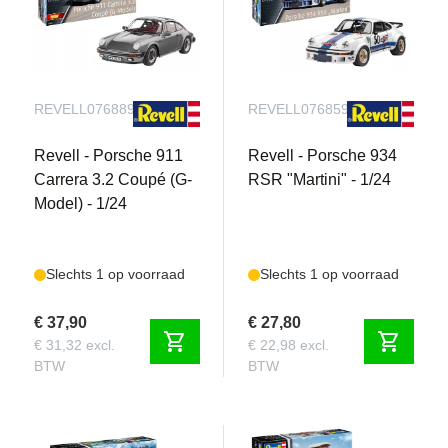
REVELL076889090
REVELL076859090
Revell - Porsche 911
Revell - Porsche 934
Carrera 3.2 Coupé (G-
RSR "Martini" - 1/24
Model) - 1/24
Slechts 1 op voorraad
Slechts 1 op voorraad
€ 37,90
€ 27,80
shopping_cart
shopping_cart
€ 31,32 excl.
€ 22,98 excl.
BTW
BTW