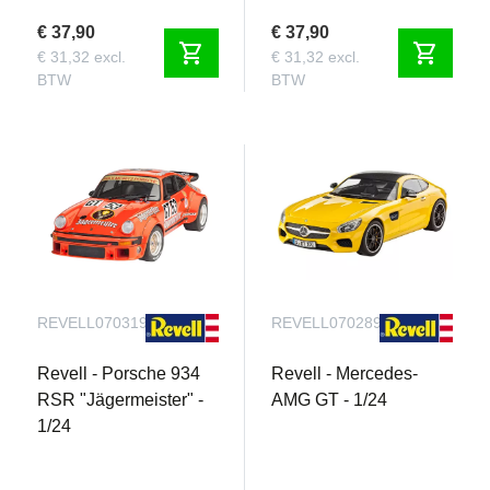
€ 37,90
€ 37,90
shopping_cart
shopping_cart
€ 31,32 excl.
€ 31,32 excl.
BTW
BTW
REVELL070319090
REVELL070289090
Revell - Porsche 934
Revell - Mercedes-
RSR "Jägermeister" -
AMG GT - 1/24
1/24