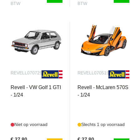
BTW
BTW
REVELL070729090
REVELL070519090
Revell - VW Golf 1 GTI
Revell - McLaren 570S
- 1/24
- 1/24
Niet op voorraad
Slechts 1 op voorraad
€ 27,80
€ 27,80