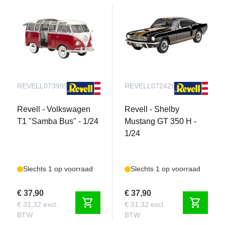
REVELL073999090
REVELL072429090
Revell - Volkswagen
Revell - Shelby
T1 "Samba Bus" - 1/24
Mustang GT 350 H -
1/24
Slechts 1 op voorraad
Slechts 1 op voorraad
€ 37,90
€ 37,90
shopping_cart
shopping_cart
€ 31,32 excl.
€ 31,32 excl.
BTW
BTW