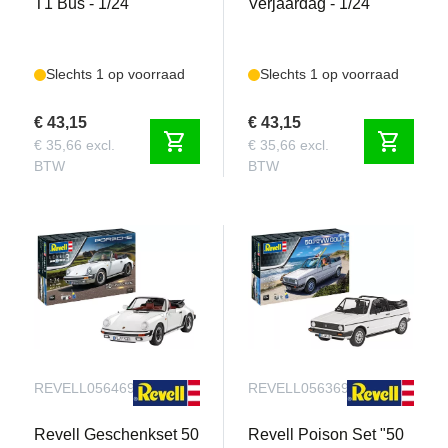
T1 Bus - 1/24
Verjaardag - 1/24
Slechts 1 op voorraad
Slechts 1 op voorraad
€ 43,15
€ 43,15
shopping_cart
shopping_cart
€ 35,66 excl.
€ 35,66 excl.
BTW
BTW
REVELL056469090
REVELL056369090
Revell Geschenkset 50
Revell Poison Set "50