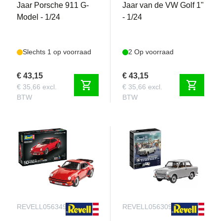
Jaar Porsche 911 G-
Jaar van de VW Golf 1"
Model - 1/24
- 1/24
Slechts 1 op voorraad
2 Op voorraad
€ 43,15
€ 43,15
shopping_cart
shopping_cart
€ 35,66 excl.
€ 35,66 excl.
BTW
BTW
REVELL056349090
REVELL056309090