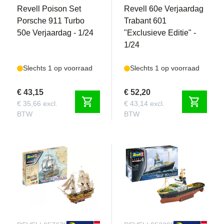
Revell Poison Set
Revell 60e Verjaardag
Porsche 911 Turbo
Trabant 601
50e Verjaardag - 1/24
"Exclusieve Editie" -
1/24
Slechts 1 op voorraad
Slechts 1 op voorraad
€ 43,15
€ 52,20
shopping_cart
shopping_cart
€ 35,66 excl.
€ 43,14 excl.
BTW
BTW