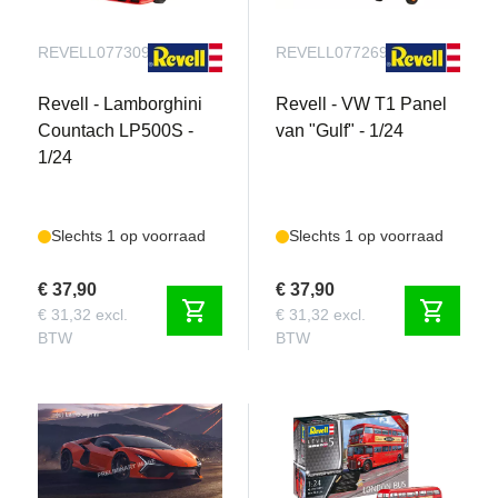
REVELL077309090
REVELL077269090
Revell - Lamborghini
Revell - VW T1 Panel
Countach LP500S -
van "Gulf" - 1/24
1/24
Slechts 1 op voorraad
Slechts 1 op voorraad
€ 37,90
€ 37,90
shopping_cart
shopping_cart
€ 31,32 excl.
€ 31,32 excl.
BTW
BTW