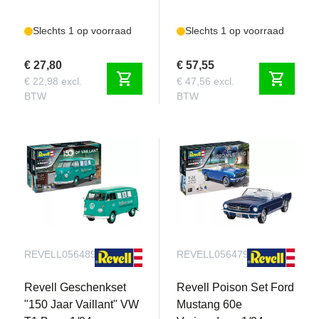
Slechts 1 op voorraad
Slechts 1 op voorraad
€ 27,80
€ 57,55
shopping_cart
shopping_cart
€ 22,98 excl.
€ 47,56 excl.
BTW
BTW
REVELL056489090
REVELL056479090
Revell Geschenkset
Revell Poison Set Ford
"150 Jaar Vaillant" VW
Mustang 60e