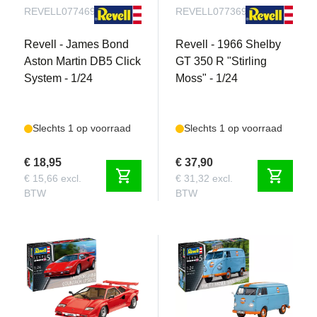
REVELL077469090
REVELL077369090
Revell - James Bond
Revell - 1966 Shelby
Aston Martin DB5 Click
GT 350 R "Stirling
System - 1/24
Moss" - 1/24
Slechts 1 op voorraad
Slechts 1 op voorraad
€ 18,95
€ 37,90
shopping_cart
shopping_cart
€ 15,66 excl.
€ 31,32 excl.
BTW
BTW