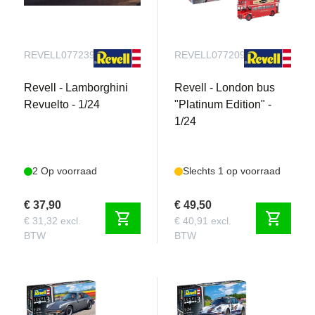
REVELL077239090
REVELL077209090
Revell - Lamborghini
Revell - London bus
Revuelto - 1/24
"Platinum Edition" -
1/24
2 Op voorraad
Slechts 1 op voorraad
€ 37,90
€ 49,50
shopping_cart
shopping_cart
€ 31,32 excl.
€ 40,91 excl.
BTW
BTW