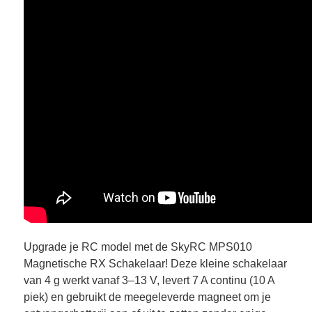
Upgrade je RC model met de SkyRC MPS010
Magnetische RX Schakelaar! Deze kleine schakelaar
van 4 g werkt vanaf 3–13 V, levert 7 A continu (10 A
piek) en gebruikt de meegeleverde magneet om je