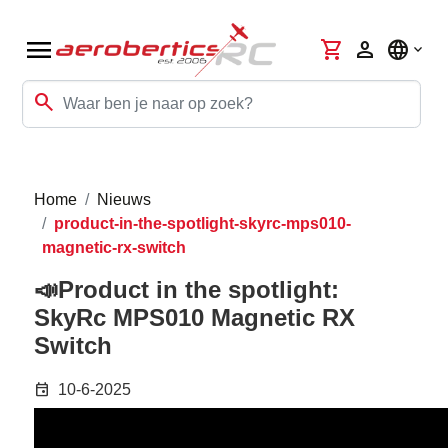
menu
shopping_cart
person
language
search
Home
Nieuws
product-in-the-spotlight-skyrc-mps010-
magnetic-rx-switch
📣Product in the spotlight:
SkyRc MPS010 Magnetic RX
Switch
event
10-6-2025