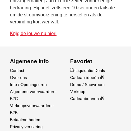
ontvangerbatterij aan of uit te zetten zonder enige
bedrading. Hij heeft zelfs een 10-seconden failsafe
om de stroomvoorziening te herstellen als de
verbinding kort wegvalt.
Krijg de jouwe nu hier!
Algemene info
Favoriet
Contact
💥 Liquidatie Deals
Over ons
Cadeau-ideeën 🎁
Info / Openingsuren
Demo / Showroom
Algemene voorwaarden -
Verkoop
B2C
Cadeaubonnen 🎁
Verkoopsvoorwaarden -
B2B
Betaalmethoden
Privacy verklaring