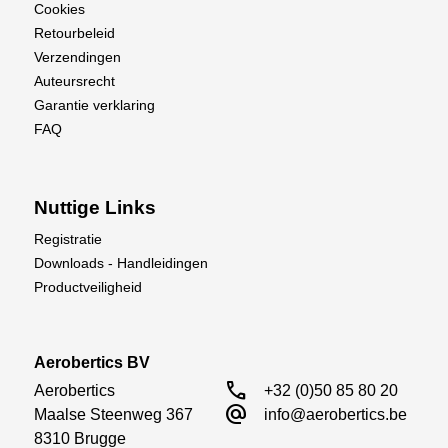
Cookies
Retourbeleid
Verzendingen
Auteursrecht
Garantie verklaring
FAQ
Nuttige Links
Registratie
Downloads - Handleidingen
Productveiligheid
Aerobertics BV
call
Aerobertics

+32 (0)50 85 80 20
alternate_email
Maalse Steenweg 367

info@aerobertics.be
8310 Brugge
