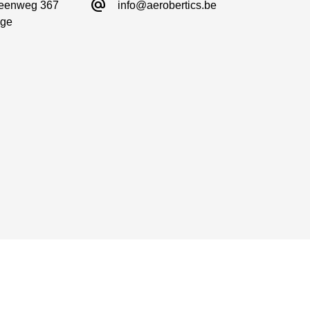
alternate_email
eenweg 367

info@aerobertics.be
ge
