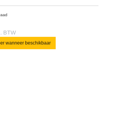
raad
l. BTW
eer wanneer beschikbaar