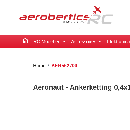
home
RC Modellen
Accessoires
Elektronic
Home
AER562704
Aeronaut - Ankerketting 0,4