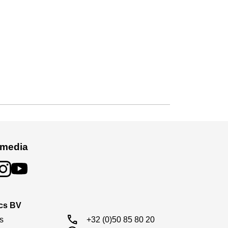
 media
ics BV
call
s

+32 (0)50 85 80 20