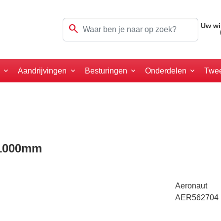
search
Uw wi
a
Aandrijvingen
Besturingen
Onderdelen
Twe
x1000mm
Aeronaut
AER562704