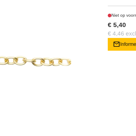
Niet op voor
€ 5,40
€ 4,46 exc
mail
Inform