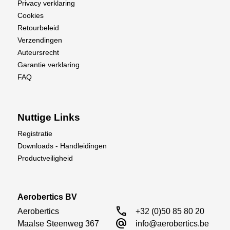
Privacy verklaring
Cookies
Retourbeleid
Verzendingen
Auteursrecht
Garantie verklaring
FAQ
Nuttige Links
Registratie
Downloads - Handleidingen
Productveiligheid
Aerobertics BV
call
Aerobertics

+32 (0)50 85 80 20
alternate_email
Maalse Steenweg 367

info@aerobertics.be