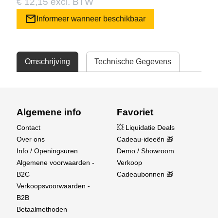
€ 12,15 excl. BTW
mail
Informeer wanneer beschikbaar
Omschrijving
Technische Gegevens
Algemene info
Favoriet
Contact
💥 Liquidatie Deals
Over ons
Cadeau-ideeën 🎁
Info / Openingsuren
Demo / Showroom
Algemene voorwaarden -
Verkoop
B2C
Cadeaubonnen 🎁
Verkoopsvoorwaarden -
B2B
Betaalmethoden