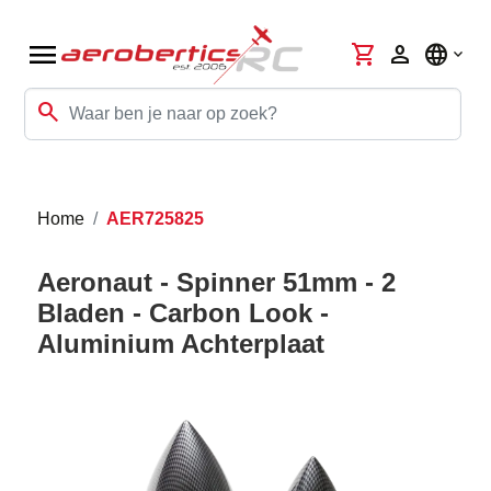
menu
shopping_cart
person
language
search
Home
AER725825
Aeronaut - Spinner 51mm - 2
Bladen - Carbon Look -
Aluminium Achterplaat