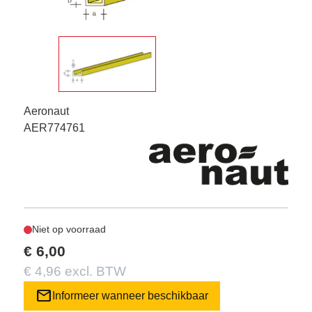
Aeronaut
AER774761
Niet op voorraad
€ 6,00
€ 4,96 excl. BTW
mail
Informeer wanneer beschikbaar