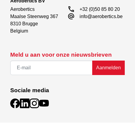
Aerobertics BV
call
Aerobertics

+32 (0)50 85 80 20
alternate_email
Maalse Steenweg 367

info@aerobertics.be
8310 Brugge

Belgium
Meld u aan voor onze nieuwsbrieven
Aanmelden
Sociale media