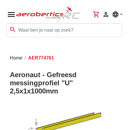
menu
shopping_cart
person
language
search
Home
AER774761
Aeronaut - Gefreesd
messingprofiel "U"
2,5x1x1000mm