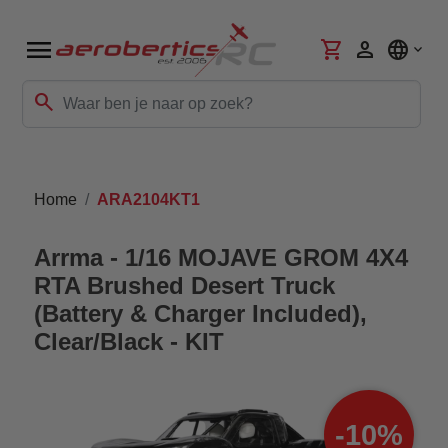
menu
shopping_cart
person
language
search
Home
ARA2104KT1
Arrma - 1/16 MOJAVE GROM 4X4
RTA Brushed Desert Truck
(Battery & Charger Included),
Clear/Black - KIT
-10%