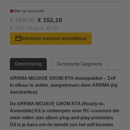
Niet op voorraad
€ 169,00
€ 152,10
€ 125,70 excl. BTW
mail
Informeer wanneer beschikbaar
Omschrijving
Technische Gegevens
ARRMA MOJAVE GROM RTA-bouwpakket – Zelf
in elkaar te zetten, aangedreven door ARRMA (bij
Aerobertics)
De ARRMA MOJAVE GROM RTA (Ready-to-
Assemble) Kit is ontworpen voor RC-coureurs die
meer willen dan alleen plug-and-play-prestaties.
Dit is je kans om de wereld van het zelf bouwen