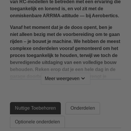
van RC-modellen te betreden met een ervaring die
toegankelijk en lonend is, en vol zit met de
onmiskenbare ARRMA-attitude — bij Aerobertics.
Vanaf het moment dat je de doos opent, ben je
niet alleen bezig met de voorbereiding om te gaan
rijden – je bouwt je machine. We hebben de meest
complexe onderdelen vooraf gemonteerd om het
proces toegankelijk te houden, terwijl we toch de
bevredigende uitdaging van een volledige bouw
behouden. Reken erop dat je een hele dag in de
garage doorbrengt, want elke stap brengt je
expand_more
Meer weergeven
dichter bij je volledig gemonteerde woestijntruck,
waardoor de eerste rit nog meer voldoening geeft.
Alle onderdelen zijn netjes geordend in
Nuttige Toebehoren
Onderdelen
verzegelde zakjes, met veel in de fabriek
geassembleerde componenten inbegrepen. Een
Optionele onderdelen
duidelijke, stapsgewijze montagehandleiding leidt
je door het hele bouwproces, en er is aanvullende