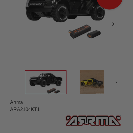
chevron_right
›
Arrma
ARA2104KT1