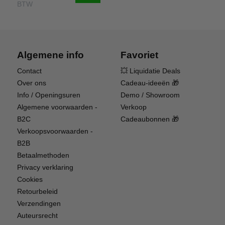
BTW
zoek zijn naar hun eerste echte RC-bouwproject,
maar ook voor ervaren hobbyisten die genieten
van de voldoening die het samenstellen van hun
eigen prestatiemachine geeft.
Algemene info
Favoriet
Belangrijkste kenmerken
Contact
💥 Liquidatie Deals
Over ons
Cadeau-ideeën 🎁
Ready-to-Assemble (RTA) kit met geordende,
Info / Openingsuren
Demo / Showroom
verzegelde zakjes met onderdelen en in de fabriek
Algemene voorwaarden -
Verkoop
geassembleerde componenten
B2C
Cadeaubonnen 🎁
Inclusief gedetailleerde, gedrukte stap-voor-stap
Verkoopsvoorwaarden -
montagehandleiding
B2B
Montagegereedschap inbegrepen in de doos
Betaalmethoden
Beproefd ARRMA MOJAVE GROM 4WD-platform
Privacy verklaring
met een topsnelheid van meer dan 32 km/u
Cookies
dBoots Fortress-terreinbanden voor maximale grip
Retourbeleid
Oliegevulde schokdempers op alle hoeken
Verzendingen
Servo-saver-systeem met hoog koppel
Auteursrecht
Spektrum SX110-servo met metalen tandwielen