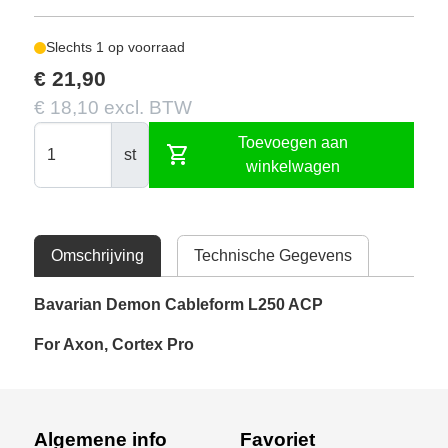
Slechts 1 op voorraad
€ 21,90
€ 18,10 excl. BTW
Toevoegen aan
shopping_cart
st
winkelwagen
Omschrijving
Technische Gegevens
Bavarian Demon Cableform L250 ACP
For Axon, Cortex Pro
Algemene info
Favoriet