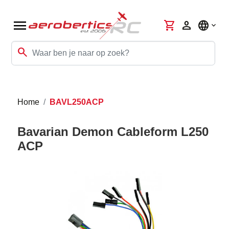
menu
shopping_cart
person
language
search
Home
BAVL250ACP
Bavarian Demon Cableform L250
ACP