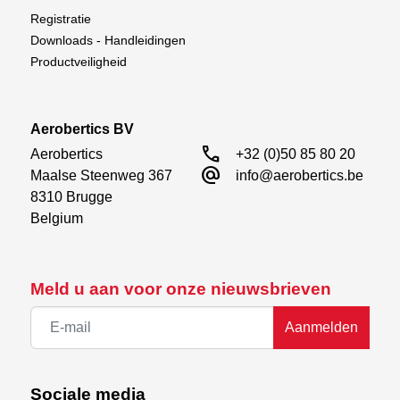
Registratie
Downloads - Handleidingen
Productveiligheid
Aerobertics BV
call
Aerobertics

+32 (0)50 85 80 20
alternate_email
Maalse Steenweg 367

info@aerobertics.be
8310 Brugge

Belgium
Meld u aan voor onze nieuwsbrieven
Aanmelden
Sociale media