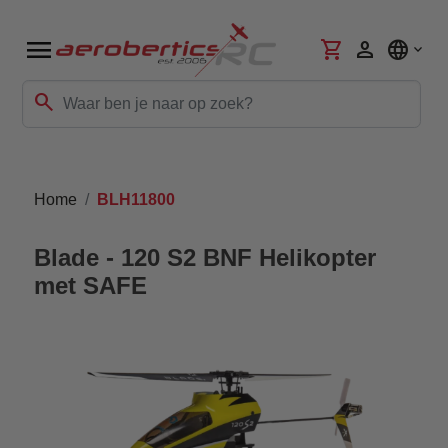
menu
shopping_cart
person
language
search
Home
BLH11800
Blade - 120 S2 BNF Helikopter
met SAFE