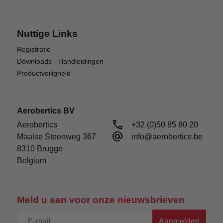
Nuttige Links
Registratie
Downloads - Handleidingen
Duurzaam
Productveiligheid
Het lichtgewicht airframe is voorzien van
duurzame polymeren en koolstofvezel
Aerobertics BV
componenten die mechanische precisie
call
Aerobertics

+32 (0)50 85 80 20
leveren.vezelcomponenten die mechanische
alternate_email
Maalse Steenweg 367

info@aerobertics.be
precisie leveren en de tolerantie om typische
8310 Brugge

ongelukjes op te vangen.
Belgium
Meld u aan voor onze nieuwsbrieven
Aanmelden