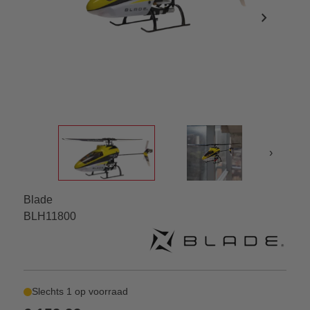
chevron_right
›
Blade
BLH11800
Slechts 1 op voorraad