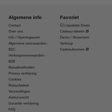
Algemene info
Favoriet
Size Matters
Contact
💥 Liquidatie Deals
Groter dan een micromachine, De sub-micro 120
Over ons
Cadeau-ideeën 🎁
S2 is ideaal voor buitenvluchten bij weinig wind,
Info / Openingsuren
Demo / Showroom
maar'is nog steeds klein genoeg om te vliegen in
Algemene voorwaarden -
Verkoop
een verscheidenheid aan binnenruimtes.
B2C
Cadeaubonnen 🎁
Bovendien is het praktisch om meer accu's bij de
Verkoopsvoorwaarden -
hand te hebben omdat de 120 S2 een goedkope
B2B
1S Li-Po accu gebruikt.
Betaalmethoden
Privacy verklaring
Cookies
Retourbeleid
Verzendingen
Auteursrecht
Garantie verklaring
FAQ