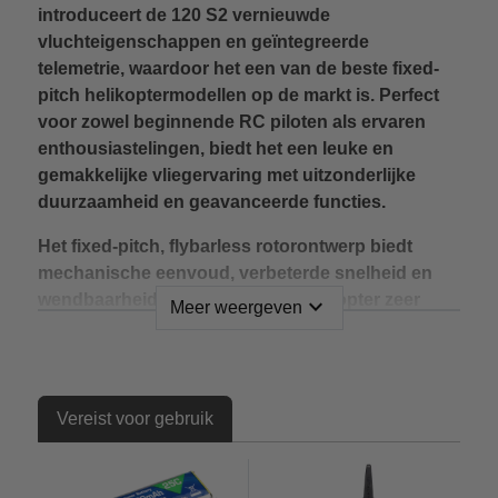
introduceert de 120 S2 vernieuwde
vluchteigenschappen en geïntegreerde
telemetrie, waardoor het een van de beste fixed-
pitch helikoptermodellen op de markt is. Perfect
voor zowel beginnende RC piloten als ervaren
enthousiastelingen, biedt het een leuke en
gemakkelijke vliegervaring met uitzonderlijke
duurzaamheid en geavanceerde functies.
Het fixed-pitch, flybarless rotorontwerp biedt
mechanische eenvoud, verbeterde snelheid en
wendbaarheid, waardoor deze helikopter zeer
expand_more
Meer weergeven
efficiënt en duurzaam is. Met het extra voordeel
van de exclusieve SAFE® technologie zorgt de
120 S2 ervoor dat je altijd de controle houdt, zodat
je snel vertrouwen kunt opbouwen. Als je je ooit
Vereist voor gebruik
gedesoriënteerd voelt, kan de Panic Recovery-
knop helpen een crash te voorkomen door de 120
S2 in een stabiele, vlakke houding te