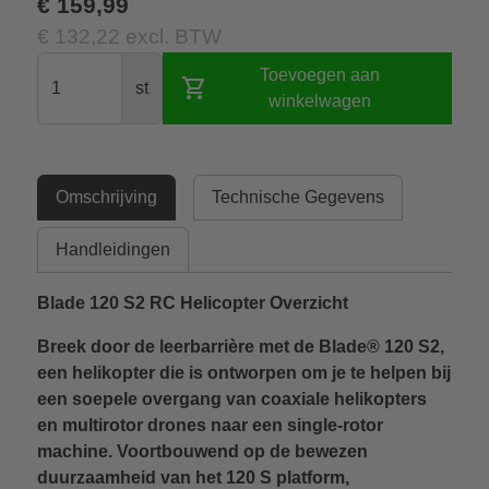
€ 159,99
€ 132,22 excl. BTW
Toevoegen aan
shopping_cart
st
winkelwagen
Omschrijving
Technische Gegevens
Handleidingen
Blade 120 S2 RC Helicopter Overzicht
Breek door de leerbarrière met de Blade® 120 S2,
een helikopter die is ontworpen om je te helpen bij
een soepele overgang van coaxiale helikopters
en multirotor drones naar een single-rotor
machine. Voortbouwend op de bewezen
duurzaamheid van het 120 S platform,