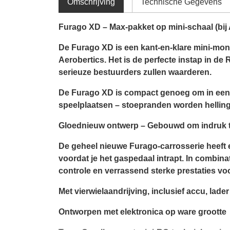
Omschrijving
Technische Gegevens
Furago XD – Max-pakket op mini-schaal (bij 
De Furago XD is een kant-en-klare mini-monst
Aerobertics. Het is de perfecte instap in de R
serieuze bestuurders zullen waarderen.
De Furago XD is compact genoeg om in een r
speelplaatsen – stoepranden worden hellin
Gloednieuw ontwerp – Gebouwd om indruk 
De geheel nieuwe Furago-carrosserie heeft e
voordat je het gaspedaal intrapt. In combin
controle en verrassend sterke prestaties voo
Met vierwielaandrijving, inclusief accu, lader
Ontworpen met elektronica op ware grootte