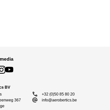
id
e wegligging en controle:
 media
ics BV
call
s

+32 (0)50 85 80 20
alternate_email
eenweg 367

info@aerobertics.be
ge
