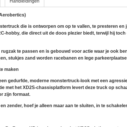
Handleidingen
Aerobertics)
ertruck die is ontworpen om op te vallen, te presteren en j
C-hobby, die direct uit de doos plezier biedt, terwijl hij to
ugzak te passen en is gebouwd voor actie waar je ook bent.
gen, stukjes zand worden racebanen en lege parkeerplaatse
te maken
en gedurfde, moderne monstertruck-look met een agressieve u
atie met het XD2S-chassisplatform levert deze truck op scha
r zijn formaat.
 en zender, hoef je alleen maar aan te sluiten, in te schakelen