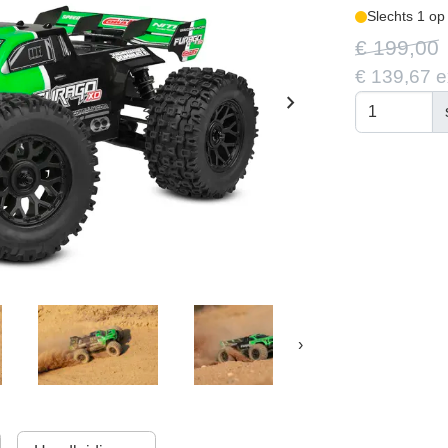
Slechts 1 op
€ 199,00
€ 139,67 
chevron_right
›