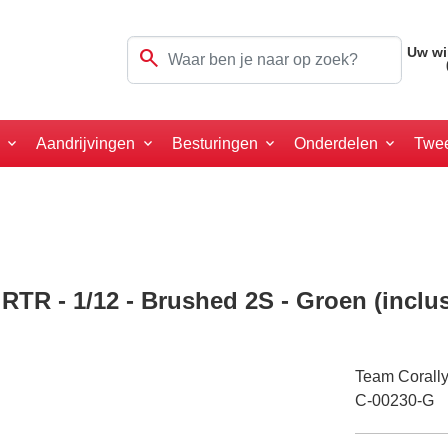
search
Uw wi
a
Aandrijvingen
Besturingen
Onderdelen
Twe
TR - 1/12 - Brushed 2S - Groen (inclus
Team Corall
C-00230-G