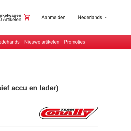
nkelwagen
shopping_cart
Aanmelden
Nederlands
0
Artikelen
edehands
Nieuwe artikelen
Promoties
ief accu en lader)
y