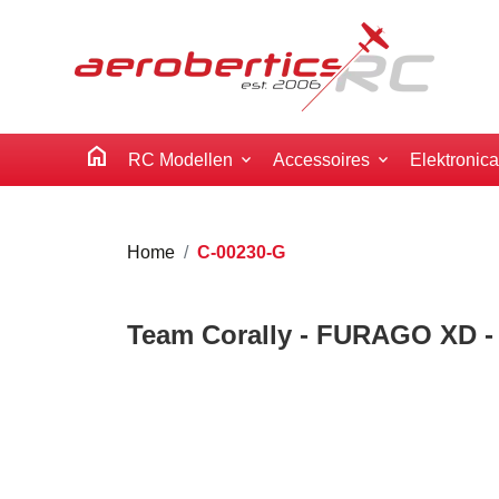
home
RC Modellen
Accessoires
Elektronic
Home
C-00230-G
Team Corally - FURAGO XD - R