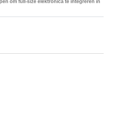
 om full-size elektronica te integreren in
e je bij elke rit kunt voelen.
heid en eenvoudig onderhoud.
teviging tussen de torens voor essentiële