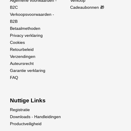
Algemene voorwaarden -
Verkoop
programmeerbaar : Ja
B2C
Cadeaubonnen 🎁
vertanding : 25T
Verkoopsvoorwaarden -
IP65 waterdichtheid
B2B
Betaalmethoden
.
Privacy verklaring
Cookies
Retourbeleid
Verzendingen
Auteursrecht
Garantie verklaring
FAQ
Nuttige Links
Registratie
Downloads - Handleidingen
Productveiligheid