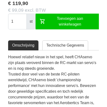
€ 119,90
€ 99,09 excl. BTW
Toevoegen aan
shopping_cart
st
winkelwagen
Omschrijving
Technische Gegevens
Hoewel relatief nieuw in het spel, heeft CHAservo
zijn plaats veroverd binnen de RC-markt van servo's
en is nog steeds groeiende.
Trusted door veel van de beste RC-piloten
wereldwijd, CHAservo biedt 'championship
performance' met hun innovatieve servo's. Bewezen
door geweldige specificaties en toch redelijk
concurrerende prijzen, waardoor het een van de
favoriete servomerken van het Aerobertics Team is,