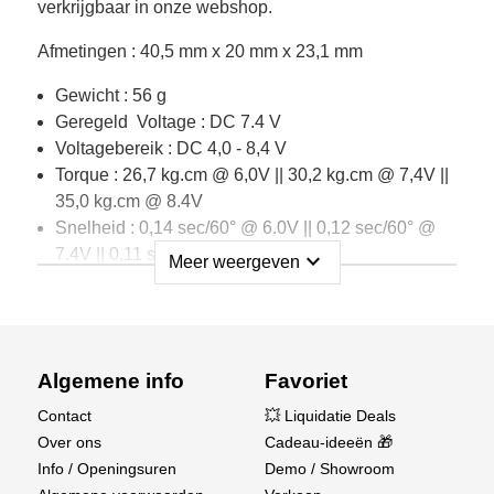
verkrijgbaar in onze webshop.
Afmetingen : 40,5 mm x 20 mm x 23,1 mm
Gewicht : 56 g
Geregeld Voltage : DC 7.4 V
Voltagebereik : DC 4,0 - 8,4 V
Torque : 26,7 kg.cm @ 6,0V || 30,2 kg.cm @ 7,4V ||
35,0 kg.cm @ 8.4V
Snelheid : 0,14 sec/60° @ 6.0V || 0,12 sec/60° @
7.4V || 0,11 sec/60° @ 8.4V
expand_more
Meer weergeven
Max. Stroom : 4,0 A @ 6,0 V || 4,8 A @ 7,4 V || 5,8 A
@ 8,4 V
materiaal behuizing : Aluminiumlegering
materiaal tandwielset : Gehard staal
Algemene info
Favoriet
kogellager : 2x kogellager
positiesensor : Potentiometer
Contact
💥 Liquidatie Deals
motortype : 4-polige borstelloze motor
Over ons
Cadeau-ideeën 🎁
werkfrequentie : 1520 µs / 333 Hz
Info / Openingsuren
Demo / Showroom
pulsbereik : 500 µs - 2500 µs