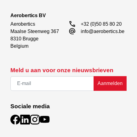
Aerobertics BV
call
Aerobertics

+32 (0)50 85 80 20
alternate_email
Maalse Steenweg 367

info@aerobertics.be
8310 Brugge

Belgium
Meld u aan voor onze nieuwsbrieven
Aanmelden
Sociale media