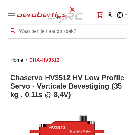
menu
shopping_cart
person
language
search
Home
CHA-HV3512
Chaservo HV3512 HV Low Profile
Servo - Verticale Bevestiging (35
kg , 0,11s @ 8,4V)