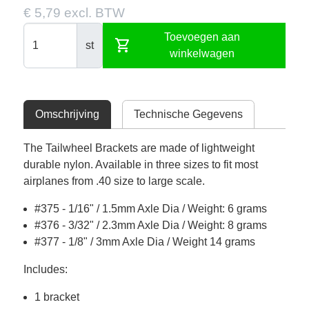
€ 5,79 excl. BTW
Toevoegen aan
shopping_cart
st
winkelwagen
Omschrijving
Technische Gegevens
The Tailwheel Brackets are made of lightweight
durable nylon. Available in three sizes to fit most
airplanes from .40 size to large scale.
#375 - 1/16" / 1.5mm Axle Dia / Weight: 6 grams
#376 - 3/32" / 2.3mm Axle Dia / Weight: 8 grams
#377 - 1/8" / 3mm Axle Dia / Weight 14 grams
Includes:
1 bracket