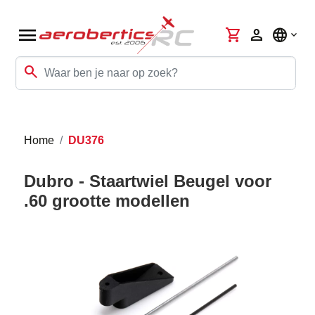
menu
shopping_cart
person
language
search
Home
DU376
Dubro - Staartwiel Beugel voor
.60 grootte modellen