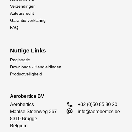
Verzendingen
Auteursrecht
Garantie verklaring
FAQ
Nuttige Links
Registratie
Downloads - Handleidingen
Productveiligheid
Aerobertics BV
call
Aerobertics

+32 (0)50 85 80 20
alternate_email
Maalse Steenweg 367

info@aerobertics.be
8310 Brugge

Belgium