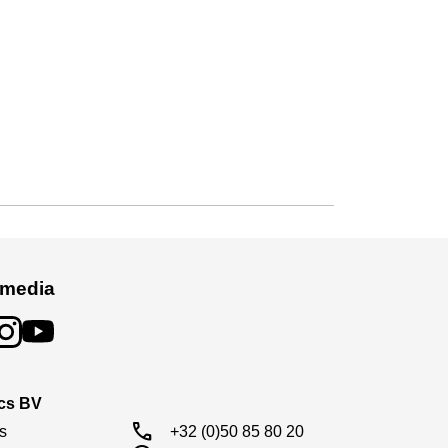
 media
ics BV
call
s

+32 (0)50 85 80 20