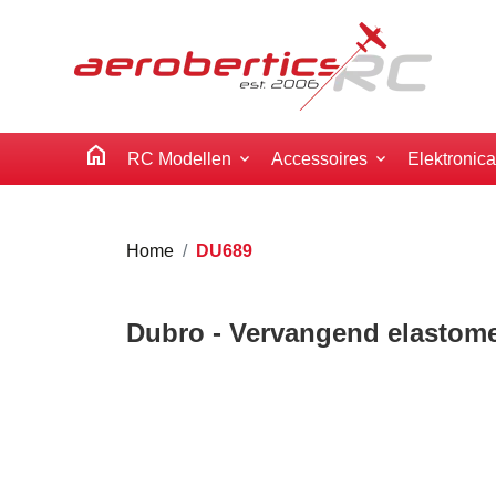
home
RC Modellen
Accessoires
Elektronic
Home
DU689
Dubro - Vervangend elastome