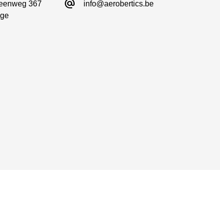
alternate_email
eenweg 367

info@aerobertics.be
ge
