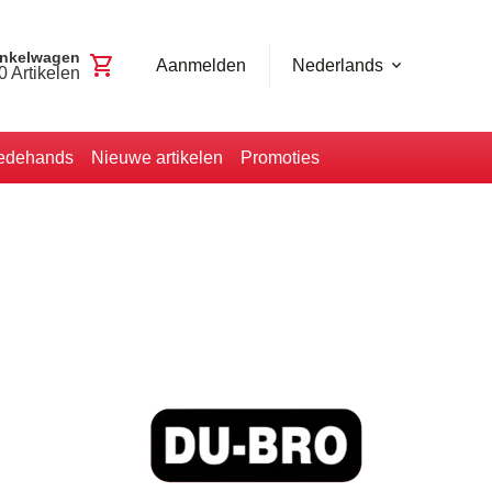
nkelwagen
shopping_cart
Aanmelden
Nederlands
0
Artikelen
edehands
Nieuwe artikelen
Promoties