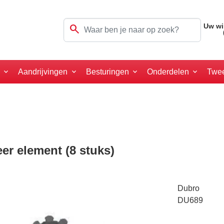
search
Uw wi
a
Aandrijvingen
Besturingen
Onderdelen
Twe
er element (8 stuks)
Dubro
DU689