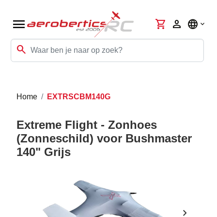
menu
shopping_cart
person
language
search
Home
EXTRSCBM140G
Extreme Flight - Zonhoes
(Zonneschild) voor Bushmaster
140" Grijs
chevron_right