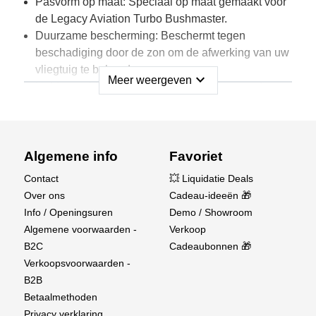
Pasvorm op maat: Speciaal op maat gemaakt voor
de Legacy Aviation Turbo Bushmaster.
Duurzame bescherming: Beschermt tegen
beschadiging door de zon om de afwerking van uw
vliegtuig te behouden.
expand_more
Meer weergeven
Lichtgewicht & Ademend: Zorgt voor eenvoudige
bediening terwijl de luchtstroom om vochtophoping
te voorkomen.
Distinctive Design: Grijs materiaal met een
opvallende rode “X” logo.
Algemene info
Favoriet
Geschikte opslag: Inclusief een compact
Contact
💥 Liquidatie Deals
draagtasje voor eenvoudig transport en opslag.
Over ons
Cadeau-ideeën 🎁
Info / Openingsuren
Demo / Showroom
Houd uw vliegtuig in topconditie met de
Algemene voorwaarden -
Verkoop
vertrouwde bescherming van het X-Rays Solar
B2C
Cadeaubonnen 🎁
Shield.
Verkoopsvoorwaarden -
B2B
Betaalmethoden
Privacy verklaring