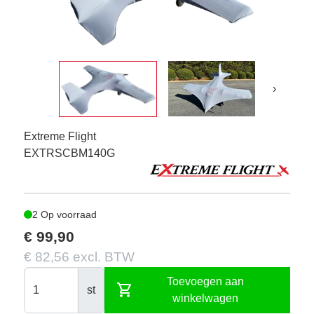
›
Extreme Flight
EXTRSCBM140G
2 Op voorraad
€ 99,90
€ 82,56 excl. BTW
Toevoegen aan
shopping_cart
st
winkelwagen