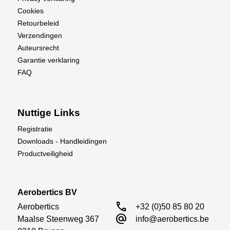
Cookies
Retourbeleid
Verzendingen
Auteursrecht
Garantie verklaring
FAQ
Nuttige Links
Registratie
Downloads - Handleidingen
Productveiligheid
Aerobertics BV
call
Aerobertics

+32 (0)50 85 80 20
alternate_email
Maalse Steenweg 367

info@aerobertics.be