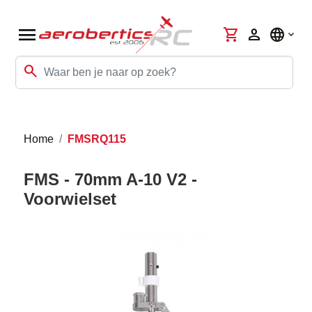
menu
shopping_cart
person
language
search
Home
FMSRQ115
FMS - 70mm A-10 V2 -
Voorwielset