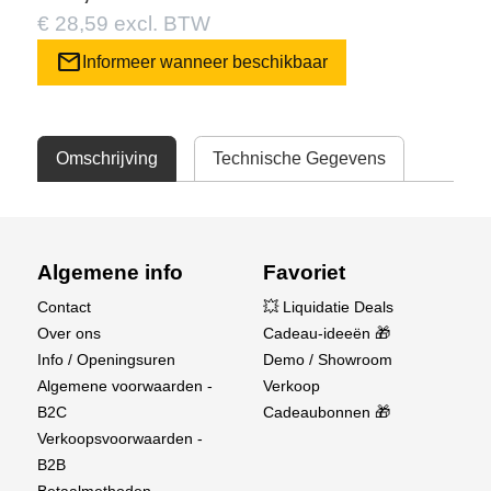
€ 28,59 excl. BTW
mail
Informeer wanneer beschikbaar
Omschrijving
Technische Gegevens
Algemene info
Favoriet
Contact
💥 Liquidatie Deals
Over ons
Cadeau-ideeën 🎁
Info / Openingsuren
Demo / Showroom
Algemene voorwaarden -
Verkoop
B2C
Cadeaubonnen 🎁
Verkoopsvoorwaarden -
B2B