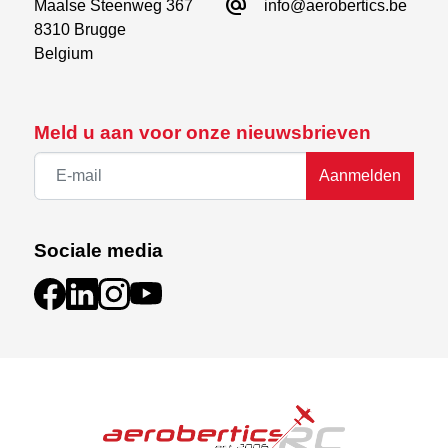
alternate_email
Maalse Steenweg 367

info@aerobertics.be
8310 Brugge

Belgium
Meld u aan voor onze nieuwsbrieven
Aanmelden
Sociale media