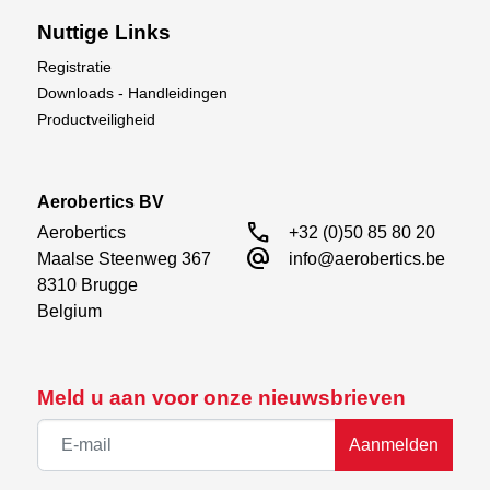
Nuttige Links
Registratie
Downloads - Handleidingen
Productveiligheid
Aerobertics BV
call
Aerobertics

+32 (0)50 85 80 20
alternate_email
Maalse Steenweg 367

info@aerobertics.be
8310 Brugge

Belgium
Meld u aan voor onze nieuwsbrieven
Aanmelden