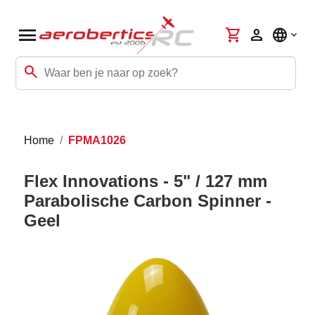
menu
shopping_cart
person
language
search
Home
FPMA1026
Flex Innovations - 5" / 127 mm
Parabolische Carbon Spinner -
Geel