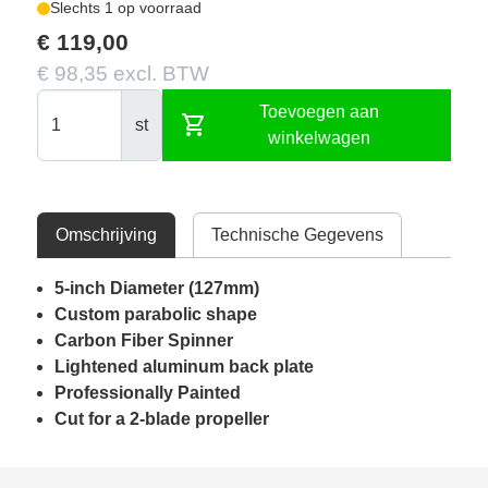
Slechts 1 op voorraad
€ 119,00
€ 98,35 excl. BTW
Toevoegen aan
shopping_cart
st
winkelwagen
Omschrijving
Technische Gegevens
5-inch Diameter (127mm)
Custom parabolic shape
Carbon Fiber Spinner
Lightened aluminum back plate
Professionally Painted
Cut for a 2-blade propeller