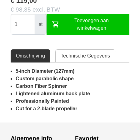
€ 119,00
€ 98,35 excl. BTW
Toevoegen aan
shopping_cart
st
winkelwagen
Omschrijving
Technische Gegevens
5-inch Diameter (127mm)
Custom parabolic shape
Carbon Fiber Spinner
Lightened aluminum back plate
Professionally Painted
Cut for a 2-blade propeller
Algemene info
Favoriet