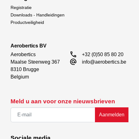
Registratie
Downloads - Handleidingen
Productveiligheid
Aerobertics BV
call
Aerobertics

+32 (0)50 85 80 20
alternate_email
Maalse Steenweg 367

info@aerobertics.be
8310 Brugge

Belgium
Meld u aan voor onze nieuwsbrieven
Aanmelden
Sociale media