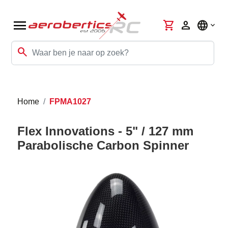
menu
shopping_cart
person
language
search
Home
FPMA1027
Flex Innovations - 5" / 127 mm
Parabolische Carbon Spinner