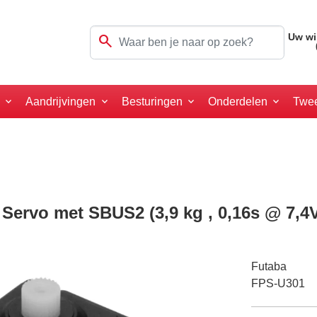
search
Uw wi
a
Aandrijvingen
Besturingen
Onderdelen
Twe
Servo met SBUS2 (3,9 kg , 0,16s @ 7,4
Futaba
FPS-U301