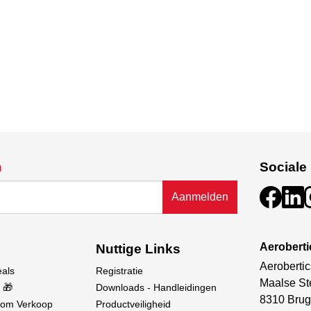
n
Sociale
Aanmelden
Aerobert
Nuttige Links
Aerobertic
eals
Registratie
Maalse St
 🎁
Downloads - Handleidingen
8310 Brug
oom Verkoop
Productveiligheid