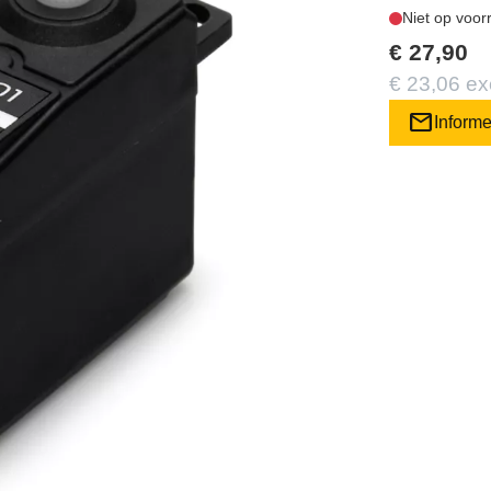
Niet op voor
€ 27,90
€ 23,06 ex
mail
Inform