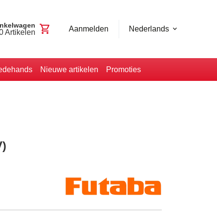
nkelwagen
shopping_cart
Aanmelden
Nederlands
0
Artikelen
edehands
Nieuwe artikelen
Promoties
V)