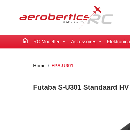
home
RC Modellen
Accessoires
Elektronic
Home
FPS-U301
Futaba S-U301 Standaard HV 