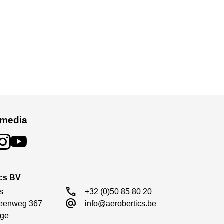
 media
ics BV
call
s

+32 (0)50 85 80 20
alternate_email
eenweg 367

info@aerobertics.be
ge
