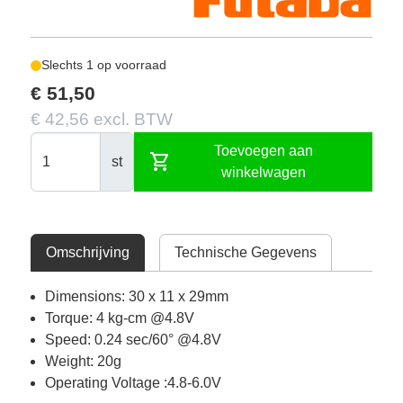
Slechts 1 op voorraad
€ 51,50
€ 42,56 excl. BTW
Toevoegen aan
shopping_cart
st
winkelwagen
Omschrijving
Technische Gegevens
Dimensions: 30 x 11 x 29mm
Torque: 4 kg-cm @4.8V
Speed: 0.24 sec/60° @4.8V
Weight: 20g
Operating Voltage :4.8-6.0V