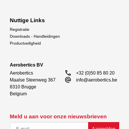
Nuttige Links
Registratie
Downloads - Handleidingen
Productveiligheid
Aerobertics BV
call
Aerobertics

+32 (0)50 85 80 20
alternate_email
Maalse Steenweg 367

info@aerobertics.be
8310 Brugge

Belgium
Meld u aan voor onze nieuwsbrieven
Aanmelden