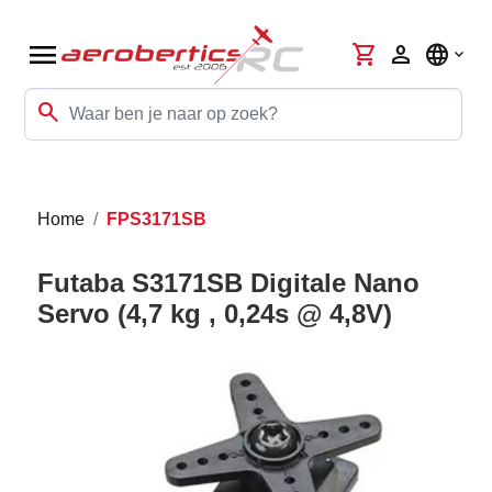
menu
shopping_cart
person
language
search
Home
FPS3171SB
Futaba S3171SB Digitale Nano
Servo (4,7 kg , 0,24s @ 4,8V)