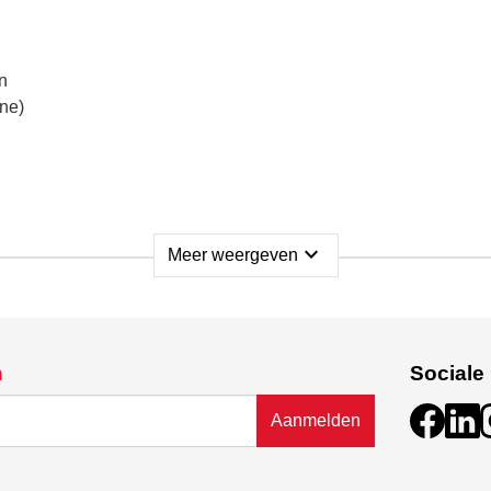
n
ne)
expand_more
Meer weergeven
nder
n
Sociale
Aanmelden