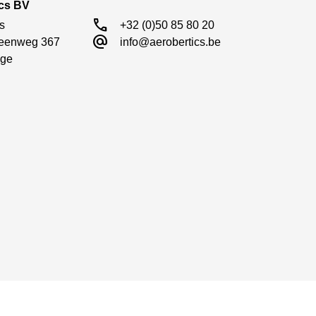
ics BV
call
s

+32 (0)50 85 80 20
alternate_email
eenweg 367

info@aerobertics.be
ge
