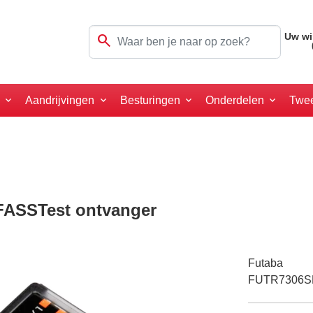
search
Uw wi
a
Aandrijvingen
Besturingen
Onderdelen
Twe
FASSTest ontvanger
Futaba
FUTR7306S