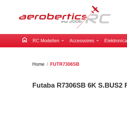
home
RC Modellen
Accessoires
Elektronic
Home
FUTR7306SB
Futaba R7306SB 6K S.BUS2 