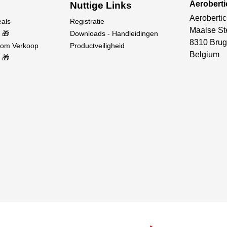
Aerobert
Nuttige Links
Aerobertic
eals
Registratie
Maalse St
 🎁
Downloads - Handleidingen
8310 Brug
oom Verkoop
Productveiligheid
Belgium
 🎁