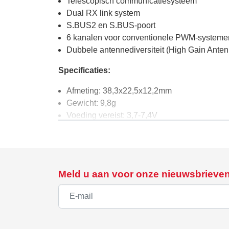
Telescopisch communicatiesysteem
Dual RX link system
S.BUS2 en S.BUS-poort
6 kanalen voor conventionele PWM-systeme
Dubbele antennediversiteit (High Gain Anten
Specificaties:
Afmeting: 38,3x22,5x12,2mm
Gewicht: 9,8g
Voeding vereist: 3,7-7,4V
Voltagebereik: 3,5-8,4V
Batterij F/S-spanning: In te stellen met de ze
Meld u aan voor onze nieuwsbrieve