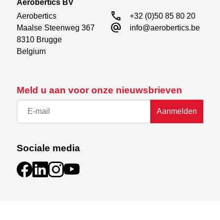
Aerobertics BV
call
Aerobertics

+32 (0)50 85 80 20
alternate_email
Maalse Steenweg 367

info@aerobertics.be
8310 Brugge

Belgium
Meld u aan voor onze nieuwsbrieven
Aanmelden
Sociale media