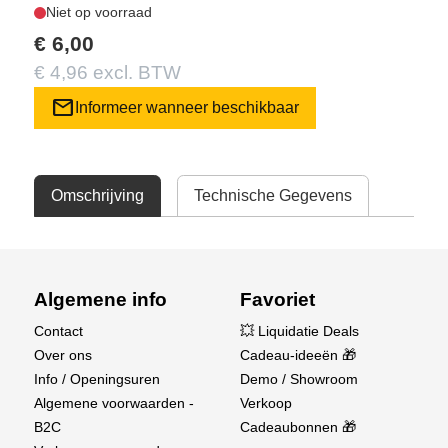
Niet op voorraad
€ 6,00
€ 4,96 excl. BTW
mail
Informeer wanneer beschikbaar
Omschrijving
Technische Gegevens
Algemene info
Favoriet
Contact
💥 Liquidatie Deals
Over ons
Cadeau-ideeën 🎁
Info / Openingsuren
Demo / Showroom
Algemene voorwaarden -
Verkoop
B2C
Cadeaubonnen 🎁