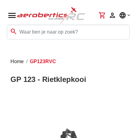
menu
shopping_cart
person
language
search
Home
GP123RVC
GP 123 - Rietklepkooi