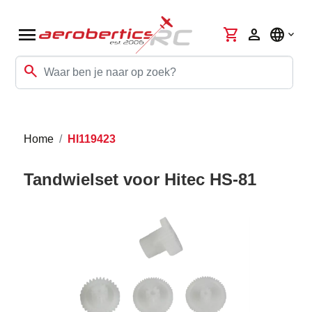
menu
shopping_cart
person
language
search
Home
HI119423
Tandwielset voor Hitec HS-81