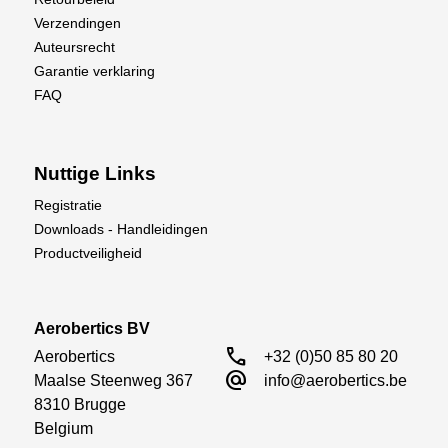
Verzendingen
Auteursrecht
Garantie verklaring
FAQ
Nuttige Links
Registratie
Downloads - Handleidingen
Productveiligheid
Aerobertics BV
call
Aerobertics

+32 (0)50 85 80 20
alternate_email
Maalse Steenweg 367

info@aerobertics.be
8310 Brugge

Belgium