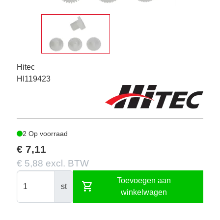
Hitec
HI119423
2 Op voorraad
€ 7,11
€ 5,88 excl. BTW
Toevoegen aan
shopping_cart
st
winkelwagen