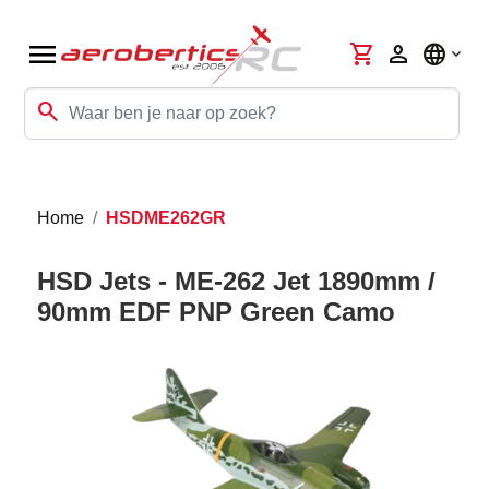
menu
shopping_cart
person
language
search
Home
HSDME262GR
HSD Jets - ME-262 Jet 1890mm /
90mm EDF PNP Green Camo