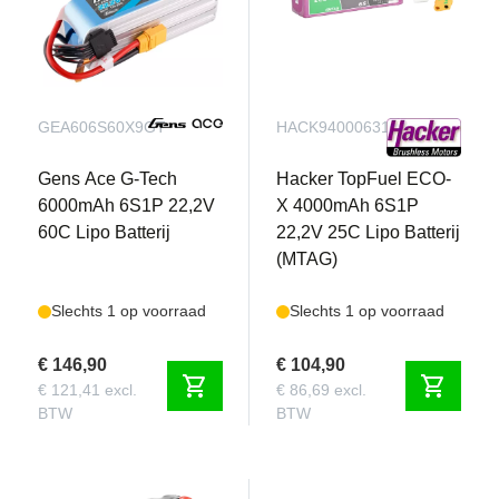
GEA606S60X9GT
HACK94000631
Gens Ace G-Tech
Hacker TopFuel ECO-
6000mAh 6S1P 22,2V
X 4000mAh 6S1P
60C Lipo Batterij
22,2V 25C Lipo Batterij
(MTAG)
Slechts 1 op voorraad
Slechts 1 op voorraad
€ 146,90
€ 104,90
shopping_cart
shopping_cart
€ 121,41 excl.
€ 86,69 excl.
BTW
BTW