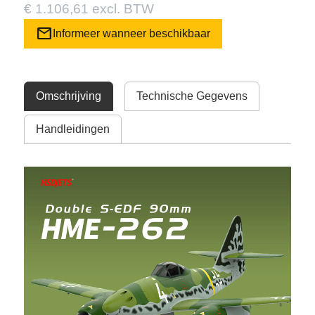
€ 1.106,61 excl. BTW
mail
Informeer wanneer beschikbaar
Omschrijving
Technische Gegevens
Handleidingen