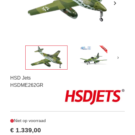
chevron_right
›
HSD Jets
HSDME262GR
Niet op voorraad
€ 1.339,00