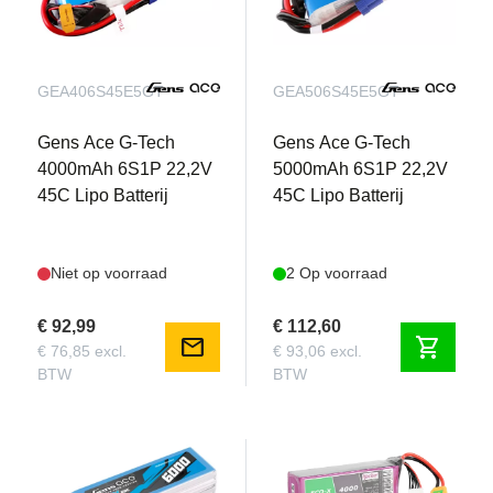
GEA406S45E5GT
GEA506S45E5GT
Gens Ace G-Tech
Gens Ace G-Tech
4000mAh 6S1P 22,2V
5000mAh 6S1P 22,2V
45C Lipo Batterij
45C Lipo Batterij
Niet op voorraad
2 Op voorraad
€ 92,99
€ 112,60
mail
shopping_cart
€ 76,85 excl.
€ 93,06 excl.
BTW
BTW