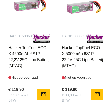
HACK94500631
HACK95000631
Hacker TopFuel ECO-
Hacker TopFuel ECO-
X 4500mAh 6S1P
X 5000mAh 6S1P
22,2V 25C Lipo Batterij
22,2V 25C Lipo Batterij
(MTAG)
(MTAG)
Niet op voorraad
Niet op voorraad
€ 119,90
€ 119,90
mail
mail
€ 99,09 excl.
€ 99,09 excl.
BTW
BTW