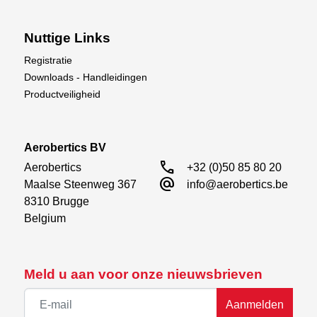
Nuttige Links
Registratie
Downloads - Handleidingen
Productveiligheid
Aerobertics BV
call
Aerobertics

+32 (0)50 85 80 20
alternate_email
Maalse Steenweg 367

info@aerobertics.be
8310 Brugge

Belgium
Meld u aan voor onze nieuwsbrieven
Aanmelden