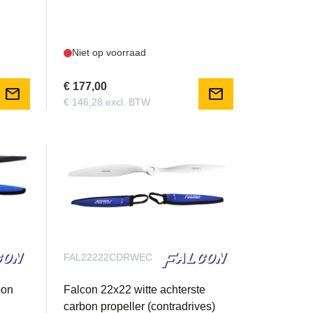
Niet op voorraad
€ 177,00
mail
mail
€ 146,28 excl. BTW
FAL22222CDRWEC
bon
Falcon 22x22 witte achterste
carbon propeller (contradrives)