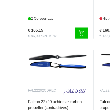
2 Op voorraad
Niet
€ 105,15
€ 160
shopping_cart
€ 86,90 excl. BTW
€ 132,
FAL22202CDREC
FAL2
Falcon 22x20 achterste carbon
Falco
propeller (contradrives)
propel