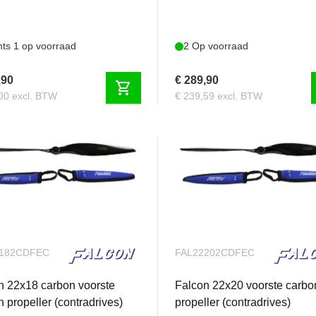
hts 1 op voorraad
2 Op voorraad
,90
€ 289,90
shopping_cart
00 excl. BTW
€ 239,59 excl. BTW
2182CDFEC
FAL22202CDFEC
n 22x18 carbon voorste
Falcon 22x20 voorste carbo
 propeller (contradrives)
propeller (contradrives)