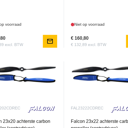
 op voorraad
Niet op voorraad
,80
€ 160,80
mail
89 excl. BTW
€ 132,89 excl. BTW
3202CDREC
FAL23222CDREC
n 23x20 achterste carbon
Falcon 23x22 achterste car