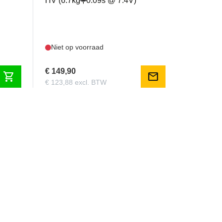
HV (6.7kg , 0.09s @ 7.4V)
Niet op voorraad
€ 149,90
shopping_cart
mail
€ 123,88 excl. BTW