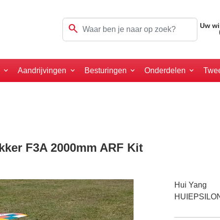
search
Uw wi
a
Aandrijvingen
Besturingen
Onderdelen
Twe
ekker F3A 2000mm ARF Kit
Hui Yang
HUIEPSILO