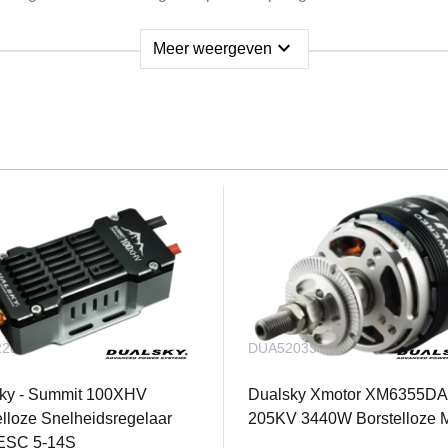
expand_more
Meer weergeven
 de LE van de onderste vleugel
zonder accessoires en landingsgestel)
2280
DUA52033
tandaardmotoren met enkele aandrijving + ESC 100A
ky - Summit 100XHV
Dualsky Xmotor XM6355DA
elloze Snelheidsregelaar
205KV 3440W Borstelloze M
ESC 5-14S