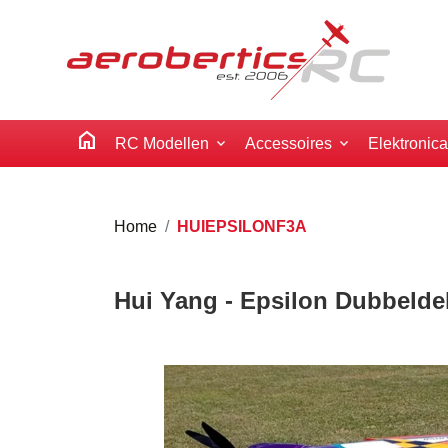
home
RC Modellen
Accessoires
Elektronic
Home
HUIEPSILONF3A
Hui Yang - Epsilon Dubbeld