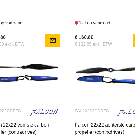
 op voorraad
Niet op voorraad
,80
€ 160,80
mail
89 excl. BTW
€ 132,89 excl. BTW
2222CDFEC
FAL22222CDREC
n 22x22 voorste carbon
Falcon 22x22 achterste car
ler (contradrives)
propeller (contradrives)