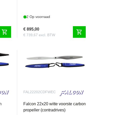
2 Op voorraad
€ 895,00
shopping_cart
shopping_cart
€ 739,67 excl. BTW
FAL22202CDFWEC
n
Falcon 22x20 witte voorste carbon
propeller (contradrives)