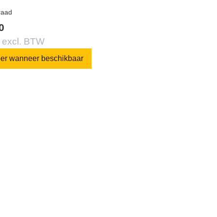
raad
0
 excl. BTW
eer wanneer beschikbaar