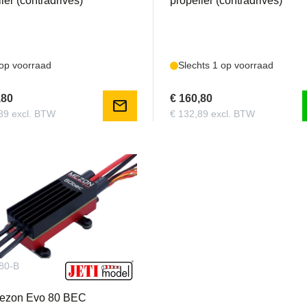
ler (contradrives)
propeller (contradrives)
 op voorraad
Slechts 1 op voorraad
,80
€ 160,80
mail
89 excl. BTW
€ 132,89 excl. BTW
80-B
Mezon Evo 80 BEC