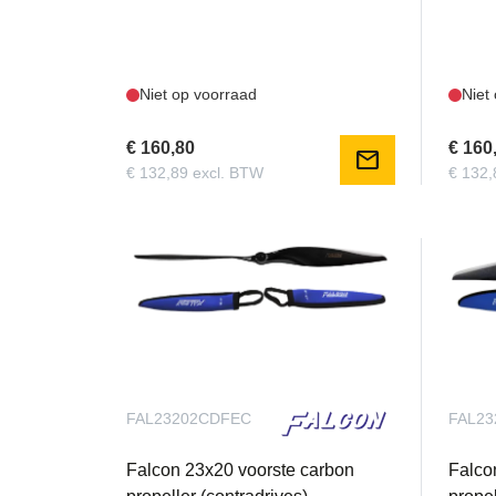
Niet op voorraad
Niet
€ 160,80
€ 160
mail
€ 132,89 excl. BTW
€ 132,
FAL23202CDFEC
FAL2
Falcon 23x20 voorste carbon
Falco