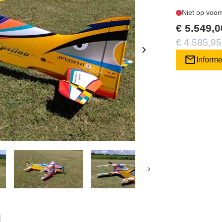
Niet op voor
€ 5.549,0
€ 4.585,95
chevron_right
mail
Inform
›