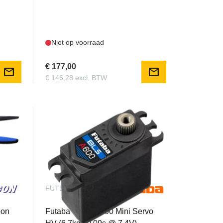
Niet op voorraad
€ 177,00
mail
mail
€ 146,28 excl. BTW
FUTBLS-A600
bon
Futaba - BLS-A600 Mini Servo