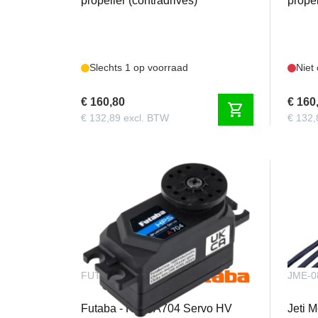
propeller (contradrives)
propel
Slechts 1 op voorraad
Niet
€ 160,80
€ 160
shopping_cart
€ 132,89 excl. BTW
€ 132,
FUTHPS-A704
JME-0
Futaba - HPS-A704 Servo HV
Jeti 