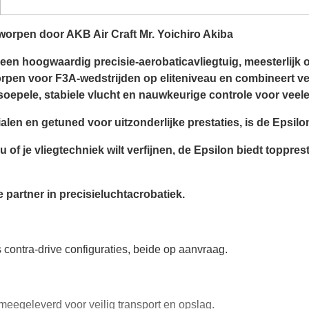
orpen door AKB Air Craft Mr. Yoichiro Akiba
een hoogwaardig precisie-aerobaticavliegtuig, meesterlijk 
worpen voor F3A-wedstrijden op eliteniveau en combineert v
oepele, stabiele vlucht en nauwkeurige controle voor veel
en en getuned voor uitzonderlijke prestaties, is de Epsilo
u of je vliegtechniek wilt verfijnen, de Epsilon biedt toppr
 partner in precisieluchtacrobatiek.
ls contra-drive configuraties, beide op aanvraag.
eegeleverd voor veilig transport en opslag.