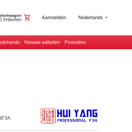
nkelwagen
shopping_cart
Aanmelden
Nederlands
0
Artikelen
edehands
Nieuwe artikelen
Promoties
NF3A