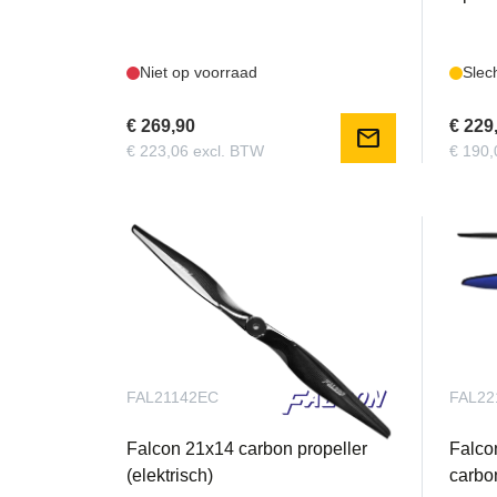
Niet op voorraad
Slec
€ 269,90
€ 229
mail
€ 223,06 excl. BTW
€ 190,
FAL21142EC
FAL2
Falcon 21x14 carbon propeller
Falco
(elektrisch)
carbon