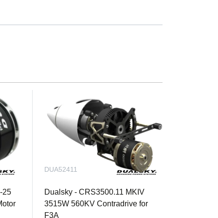
DUA52411
-25
Dualsky - CRS3500.11 MKIV
otor
3515W 560KV Contradrive for
F3A