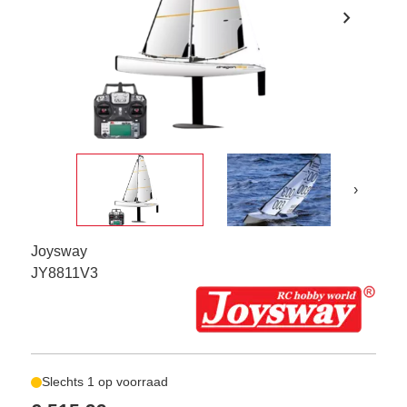
chevron_right
›
Joysway
JY8811V3
Slechts 1 op voorraad