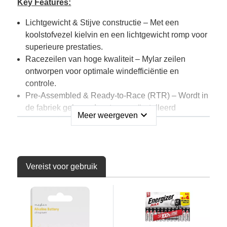
Key Features:
Lichtgewicht & Stijve constructie – Met een
koolstofvezel kielvin en een lichtgewicht romp voor
superieure prestaties.
Racezeilen van hoge kwaliteit – Mylar zeilen
ontworpen voor optimale windefficiëntie en
controle.
Pre-Assembled & Ready-to-Race (RTR) – Wordt in
de fabriek gebouwd met een geïnstalleerd
expand_more
Meer weergeven
servosysteem. Je hoeft alleen maar je eigen
zender, ontvanger en accu toe te voegen om te
gaan zeilen!
Exceptional Maneuverability – Het gestroomlijnde
Vereist voor gebruik
ontwerp zorgt voor een responsieve besturing,
zelfs in uitdagende omstandigheden.
Competitive Edge – Perfect voor zowel
wedstrijdzeilers op clubniveau als gewone
zeilliefhebbers.