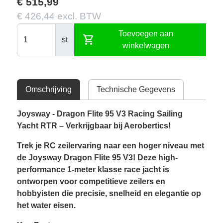
€ 515,99
€ 426,44 excl. BTW
Toevoegen aan
shopping_cart
st
winkelwagen
Omschrijving
Technische Gegevens
Joysway - Dragon Flite 95 V3 Racing Sailing
Yacht RTR – Verkrijgbaar bij Aerobertics!
Trek je RC zeilervaring naar een hoger niveau met
de Joysway Dragon Flite 95 V3! Deze high-
performance 1-meter klasse race jacht is
ontworpen voor competitieve zeilers en
hobbyisten die precisie, snelheid en elegantie op
het water eisen.