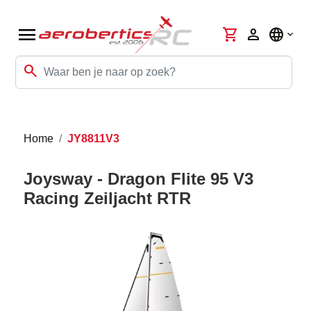
menu
shopping_cart
person
language
search
Home
JY8811V3
Joysway - Dragon Flite 95 V3
Racing Zeiljacht RTR