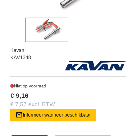
Kavan
KAV1348
Niet op voorraad
€ 9,16
€ 7,57 excl. BTW
mail
Informeer wanneer beschikbaar