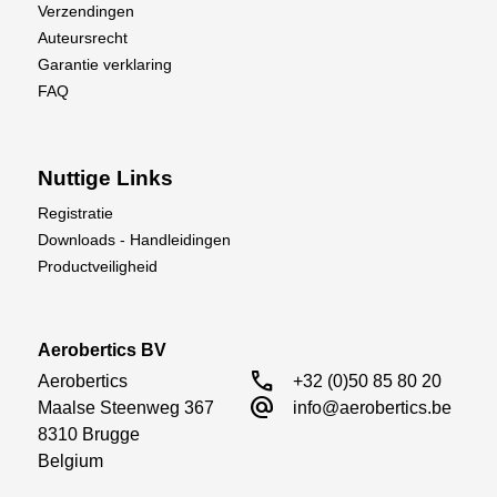
Verzendingen
Auteursrecht
Garantie verklaring
FAQ
Nuttige Links
Registratie
Downloads - Handleidingen
Productveiligheid
Aerobertics BV
call
Aerobertics

+32 (0)50 85 80 20
alternate_email
Maalse Steenweg 367

info@aerobertics.be
8310 Brugge

Belgium