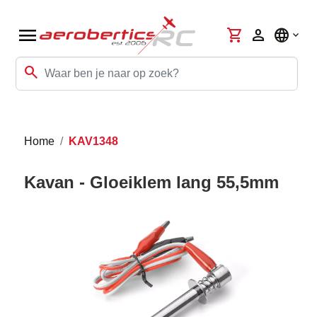
menu
shopping_cart
person
language
search
Home
KAV1348
Kavan - Gloeiklem lang 55,5mm