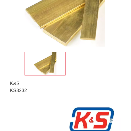
K&S
KS8232