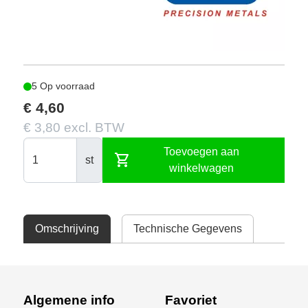
5 Op voorraad
€ 4,60
€ 3,80 excl. BTW
Toevoegen aan
shopping_cart
st
winkelwagen
Omschrijving
Technische Gegevens
Algemene info
Favoriet