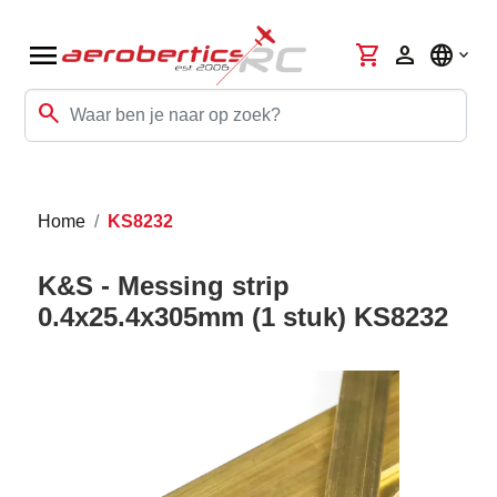
menu
shopping_cart
person
language
search
Home
KS8232
K&S - Messing strip
0.4x25.4x305mm (1 stuk) KS8232