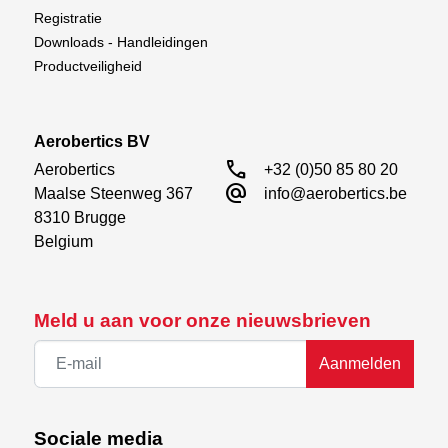
Registratie
Downloads - Handleidingen
Productveiligheid
Aerobertics BV
call
Aerobertics

+32 (0)50 85 80 20
alternate_email
Maalse Steenweg 367

info@aerobertics.be
8310 Brugge

Belgium
Meld u aan voor onze nieuwsbrieven
Aanmelden
Sociale media