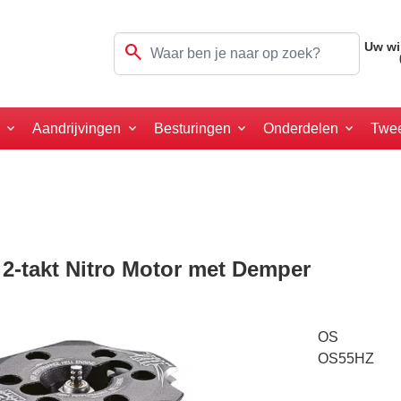
search
Uw wi
a
Aandrijvingen
Besturingen
Onderdelen
Twe
2-takt Nitro Motor met Demper
OS
OS55HZ