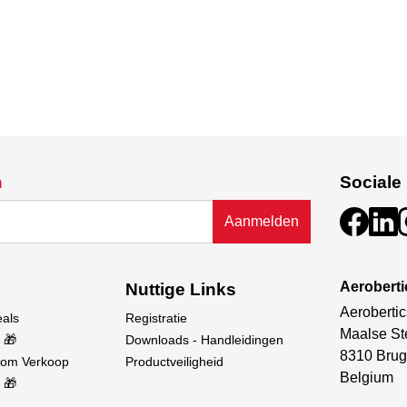
n
Sociale
Aanmelden
Aerobert
Nuttige Links
Aerobertic
eals
Registratie
Maalse St
 🎁
Downloads - Handleidingen
8310 Brug
oom Verkoop
Productveiligheid
Belgium
 🎁