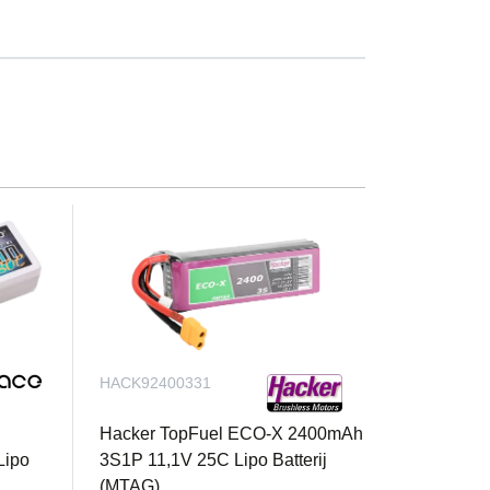
eronbesturing en geavanceerde mixopties
HACK92400331
Hacker TopFuel ECO-X 2400mAh
Lipo
3S1P 11,1V 25C Lipo Batterij
(MTAG)