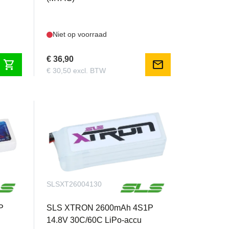
obby Decathlon PNP is daarop geen
isie en het pure vliegplezier dat je verwacht—
Niet op voorraad
€ 36,90
shopping_cart
mail
€ 30,50 excl. BTW
SLSXT26004130
P
SLS XTRON 2600mAh 4S1P
14.8V 30C/60C LiPo-accu