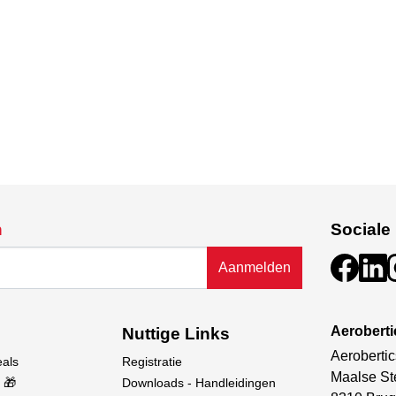
n
Sociale
Aanmelden
Aerobert
Nuttige Links
Aerobertic
eals
Registratie
Maalse St
 🎁
Downloads - Handleidingen