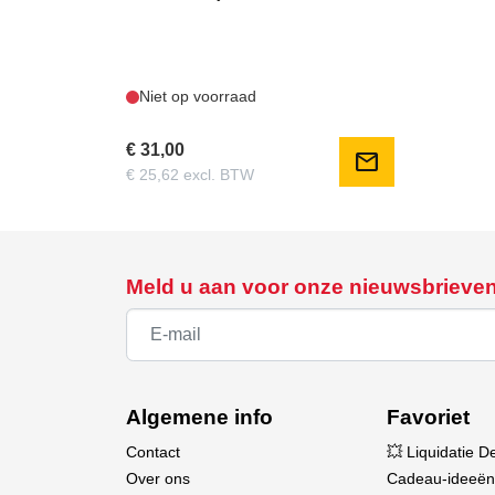
Niet op voorraad
€ 31,00
mail
€ 25,62 excl. BTW
Meld u aan voor onze nieuwsbrieve
Algemene info
Favoriet
Contact
💥 Liquidatie D
Over ons
Cadeau-ideeën