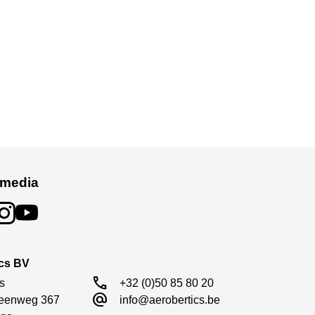
 media
ics BV
call
s

+32 (0)50 85 80 20
alternate_email
eenweg 367

info@aerobertics.be