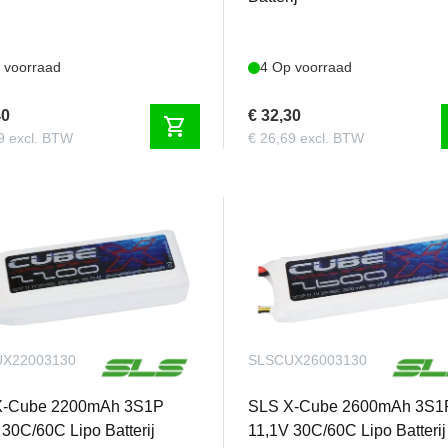
r hoogwaardige, in balsa gebouwde modellen, en de OMP H
erde elektronica levert dit vliegtuig de veelzijdigheid, prec
je'bent klaar om de lucht in te gaan!
 voorraad
4 Op voorraad
40
€ 32,30
shopping_cart
9 excl. BTW
€ 26,69 excl. BTW
X22003130
SLSCUX26003130
X-Cube 2200mAh 3S1P
SLS X-Cube 2600mAh 3S1
 30C/60C Lipo Batterij
11,1V 30C/60C Lipo Batterij