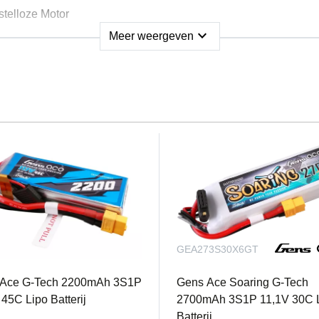
telloze Motor
expand_more
Meer weergeven
 BEC (2-4S compatibel)
stuks)
 aerobatics en schaalvliegen
op voor verbeterde 3D-prestaties
n 6-kanaals zender wordt aanbevolen voor onafhankelijke ail
vlak
n servo's
23S45X6GT
GEA273S30X6GT
 Ace G-Tech 2200mAh 3S1P
Gens Ace Soaring G-Tech
45C Lipo Batterij
2700mAh 3S1P 11,1V 30C 
Batterij