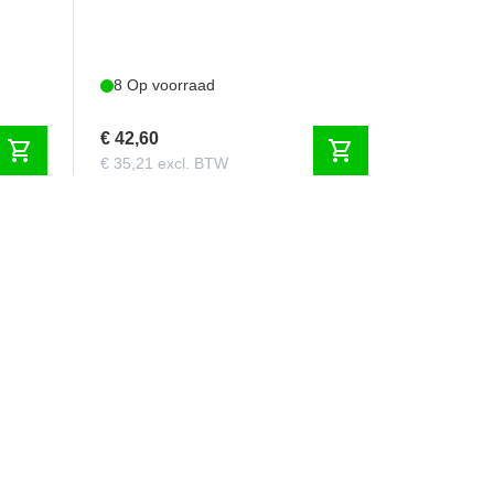
8 Op voorraad
€ 42,60
shopping_cart
shopping_cart
€ 35,21 excl. BTW