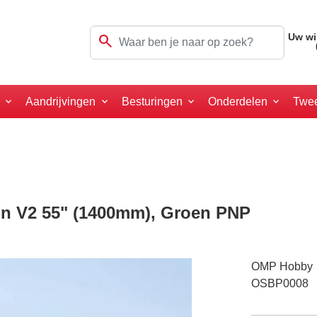
search
Uw wi
a
Aandrijvingen
Besturingen
Onderdelen
Twe
n V2 55" (1400mm), Groen PNP
OMP Hobby
OSBP0008