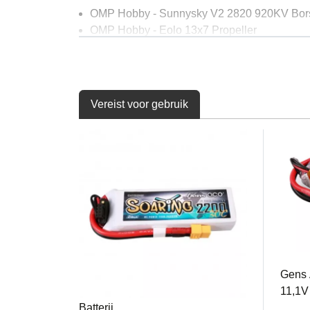
OMP Hobby - Sunnysky V2 2820 920KV Bors
OMP Hobby - Eolo 13x7 Propeller
OMP Hobby -. Sunnysky 40A ESC met 5V 3A
OMP Hobby - SG5 17g Metal Gear Servos (4 
Aanbevolen batterij & Radiosysteem:
Vereist voor gebruik
3S LiPo (30C 2.200-3.000 mAh) voor soepele
4S LiPo (40C 2.200 mAh) met een 12x5-6” pr
4-kanaals (minimaal) RC-systeem, hoewel ee
Wat's in de doos?
Oracover®-beklede romp, vleugels en staart
Voorgeïnstalleerde borstelloze motor, ESC e
Aluminium hoofdlandingsgestel
GEA223S30X6GT
GEA2
Staartwiel en wielen
Spinner en volledige accessoireset
Gens Ace Soaring G-Tech
Gens
Gedetailleerde gebruiksaanwijzing
2200mAh 3S1P 11,1V 30C Lipo
11,1V 
Batterij