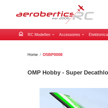
home
RC Modellen
Accessoires
Elektronic
Home
OSBP0008
OMP Hobby - Super Decathlo