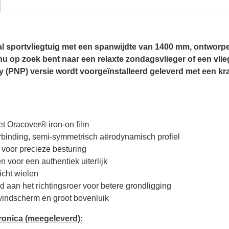
 sportvliegtuig met een spanwijdte van 1400 mm, ontworpe
u op zoek bent naar een relaxte zondagsvlieger of een vlie
 (PNP) versie wordt voorgeïnstalleerd geleverd met een kr
et Oracover® iron-on film
rbinding, semi-symmetrisch aërodynamisch profiel
 voor precieze besturing
 voor een authentiek uiterlijk
icht wielen
d aan het richtingsroer voor betere grondligging
windscherm en groot bovenluik
ronica (meegeleverd):