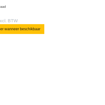
raad
excl. BTW
eer wanneer beschikbaar