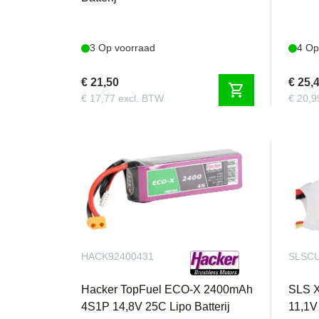
Bij Aerobertics hebben we een passie voo
uitzondering. Met de krachtige voorgeïnstalle
voeg gewoon je ontvanger en batterij toe en 
3 Op voorraad
4 Op
€ 21,50
€ 25,
shopping_cart
€ 17,77 excl. BTW
€ 20,9
HACK92400431
SLSCU
Hacker TopFuel ECO-X 2400mAh
SLS 
4S1P 14,8V 25C Lipo Batterij
11,1V