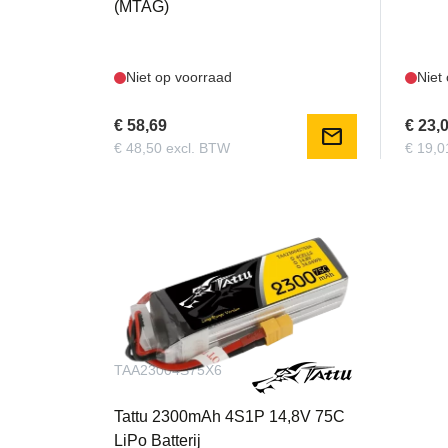
(MTAG)
Niet op voorraad
Niet
€ 58,69
€ 23,
mail
€ 48,50 excl. BTW
€ 19,0
TAA23004S75X6
Tattu 2300mAh 4S1P 14,8V 75C
LiPo Batterij