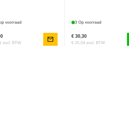
 op voorraad
3 Op voorraad
00
€ 30,30
mail
1 excl. BTW
€ 25,04 excl. BTW