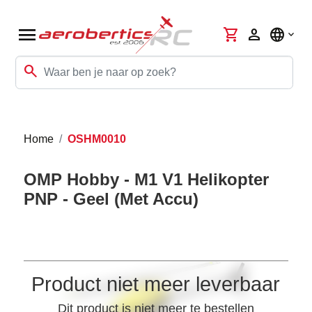
menu
shopping_cart
person
language
search
Home
OSHM0010
OMP Hobby - M1 V1 Helikopter
PNP - Geel (Met Accu)
Product niet meer leverbaar
Dit product is niet meer te bestellen