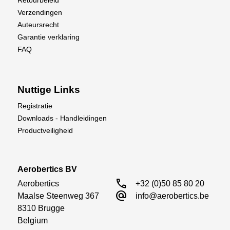
Retourbeleid
Verzendingen
Auteursrecht
Garantie verklaring
FAQ
Nuttige Links
Registratie
Downloads - Handleidingen
Productveiligheid
Aerobertics BV
call
Aerobertics

+32 (0)50 85 80 20
alternate_email
Maalse Steenweg 367

info@aerobertics.be
8310 Brugge

Belgium