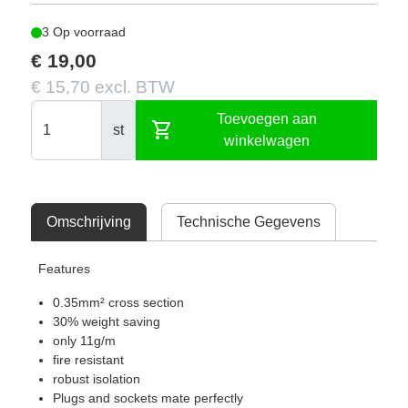
3 Op voorraad
€ 19,00
€ 15,70 excl. BTW
Toevoegen aan
shopping_cart
st
winkelwagen
Omschrijving
Technische Gegevens
Features
0.35mm² cross section
30% weight saving
only 11g/m
fire resistant
robust isolation
Plugs and sockets mate perfectly