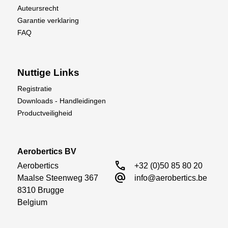
Auteursrecht
Garantie verklaring
FAQ
Nuttige Links
Registratie
Downloads - Handleidingen
Productveiligheid
Aerobertics BV
call
Aerobertics

+32 (0)50 85 80 20
alternate_email
Maalse Steenweg 367

info@aerobertics.be
8310 Brugge

Belgium