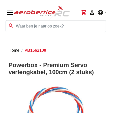
menu
shopping_cart
person
language
search
Home
PB1562100
Powerbox - Premium Servo
verlengkabel, 100cm (2 stuks)