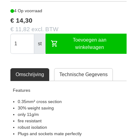
4 Op voorraad
€ 14,30
€ 11,82 excl. BTW
Toevoegen aan
shopping_cart
st
winkelwagen
Omschrijving
Technische Gegevens
Features
0.35mm² cross section
30% weight saving
only 11g/m
fire resistant
robust isolation
Plugs and sockets mate perfectly