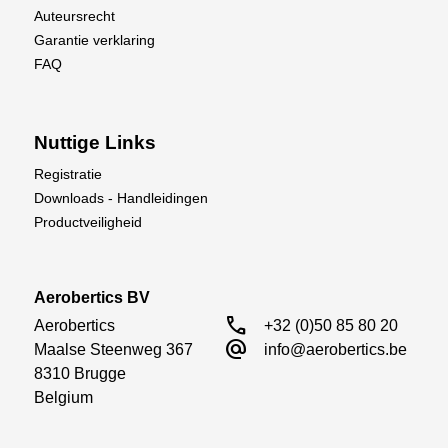
Auteursrecht
Garantie verklaring
FAQ
Nuttige Links
Registratie
Downloads - Handleidingen
Productveiligheid
Aerobertics BV
call
Aerobertics

+32 (0)50 85 80 20
alternate_email
Maalse Steenweg 367

info@aerobertics.be
8310 Brugge

Belgium