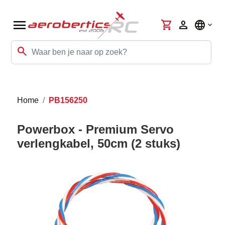
menu
shopping_cart
person
language
search
Home
PB156250
Powerbox - Premium Servo
verlengkabel, 50cm (2 stuks)