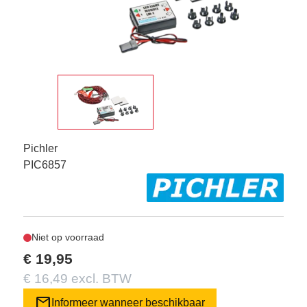
Pichler
PIC6857
Niet op voorraad
€ 19,95
€ 16,49 excl. BTW
mail
Informeer wanneer beschikbaar