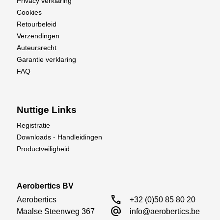
Privacy verklaring
Cookies
Retourbeleid
Verzendingen
Auteursrecht
Garantie verklaring
FAQ
Nuttige Links
Registratie
Downloads - Handleidingen
Productveiligheid
Aerobertics BV
call
Aerobertics

+32 (0)50 85 80 20
alternate_email
Maalse Steenweg 367

info@aerobertics.be