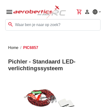
menu
shopping_cart
person
language
search
Home
PIC6857
Pichler - Standaard LED-
verlichtingssysteem