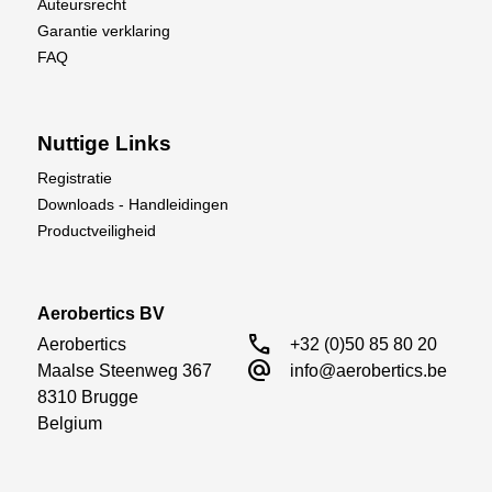
Auteursrecht
Garantie verklaring
FAQ
Nuttige Links
Registratie
Downloads - Handleidingen
Productveiligheid
Aerobertics BV
call
Aerobertics

+32 (0)50 85 80 20
alternate_email
Maalse Steenweg 367

info@aerobertics.be
8310 Brugge

Belgium