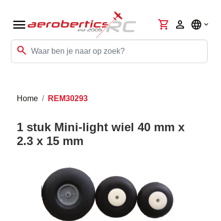
menu
shopping_cart
person
language
search
Home
REM30293
1 stuk Mini-light wiel 40 mm x
2.3 x 15 mm