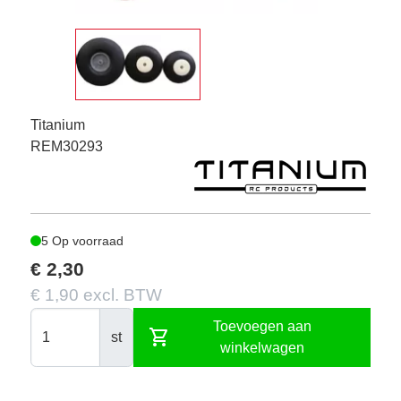
Titanium
REM30293
5 Op voorraad
€ 2,30
€ 1,90 excl. BTW
Toevoegen aan
shopping_cart
st
winkelwagen