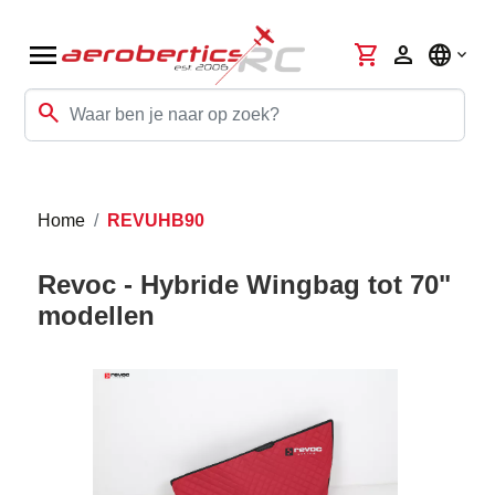
menu
shopping_cart
person
language
search
Home
REVUHB90
Revoc - Hybride Wingbag tot 70"
modellen