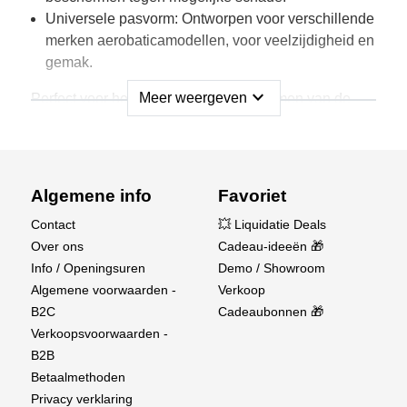
Universele pasvorm: Ontworpen voor verschillende
merken aerobaticamodellen, voor veelzijdigheid en
gemak.
expand_more
Meer weergeven
Perfect voor het vervoeren en beschermen van de
vleugels van uw model's, is deze wingbag een must-
have voor elke aerobaticus.
Algemene info
Favoriet
Contact
💥 Liquidatie Deals
Over ons
Cadeau-ideeën 🎁
Info / Openingsuren
Demo / Showroom
Algemene voorwaarden -
Verkoop
B2C
Cadeaubonnen 🎁
Verkoopsvoorwaarden -
B2B
Betaalmethoden
Privacy verklaring