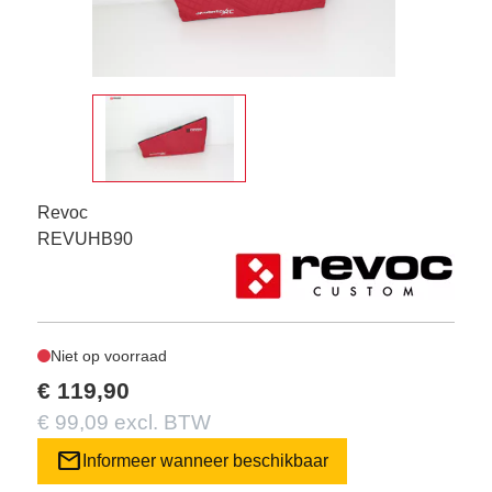
Revoc
REVUHB90
Niet op voorraad
€ 119,90
€ 99,09 excl. BTW
mail
Informeer wanneer beschikbaar