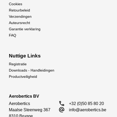
Cookies
Retourbeleid
Verzendingen
Auteursrecht
Garantie verklaring
FAQ
Nuttige Links
Registratie
Downloads - Handleidingen
Productveiligheid
Aerobertics BV
call
Aerobertics

+32 (0)50 85 80 20
alternate_email
Maalse Steenweg 367

info@aerobertics.be
8310 Brugge
