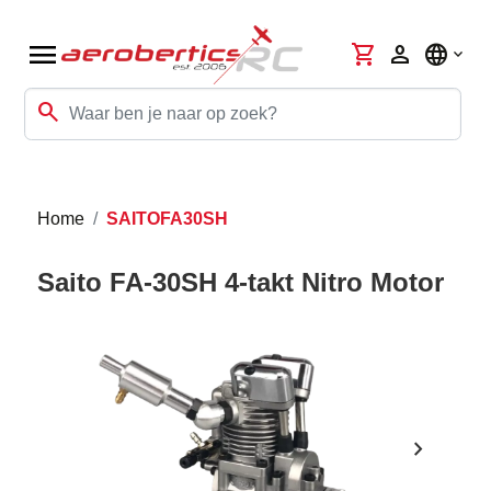
menu
shopping_cart
person
language
search
Home
SAITOFA30SH
Saito FA-30SH 4-takt Nitro Motor
chevron_right