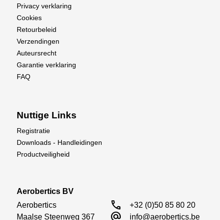
Privacy verklaring
Cookies
Retourbeleid
Verzendingen
Auteursrecht
Garantie verklaring
FAQ
Nuttige Links
Registratie
Downloads - Handleidingen
Productveiligheid
Aerobertics BV
call
Aerobertics

+32 (0)50 85 80 20
alternate_email
Maalse Steenweg 367

info@aerobertics.be