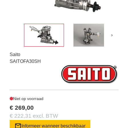
›
Saito
SAITOFA30SH
Niet op voorraad
€ 269,00
€ 222,31 excl. BTW
mail
Informeer wanneer beschikbaar