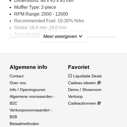
Dimensions: 88 x 45 x 93 mm
Muffler Type: 2-piece
RPM Range: 2000 - 12000
Recommended Fuel: 10-30% Nitro
Stroke: 16.0 mm ,16.0 mm
Total Weight: 255gr
expand_more
Meer weergeven
Fuel: glow fuel, 4-stroke blend with 20 synthetic oil &
10-20 nitro content
Algemene info
Favoriet
Contact
💥 Liquidatie Deals
Over ons
Cadeau-ideeën 🎁
Info / Openingsuren
Demo / Showroom
Algemene voorwaarden -
Verkoop
B2C
Cadeaubonnen 🎁
Verkoopsvoorwaarden -
B2B
Betaalmethoden