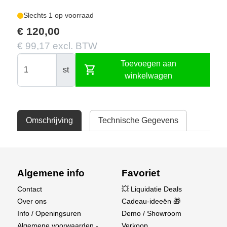
Slechts 1 op voorraad
€ 120,00
€ 99,17 excl. BTW
Toevoegen aan
shopping_cart
st
winkelwagen
Omschrijving
Technische Gegevens
Algemene info
Favoriet
Contact
💥 Liquidatie Deals
Over ons
Cadeau-ideeën 🎁
Info / Openingsuren
Demo / Showroom
Algemene voorwaarden -
Verkoop