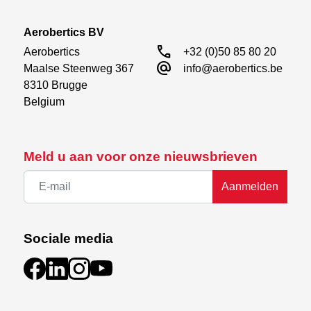
Aerobertics BV
call
Aerobertics

+32 (0)50 85 80 20
alternate_email
Maalse Steenweg 367

info@aerobertics.be
8310 Brugge

Belgium
Meld u aan voor onze nieuwsbrieven
Aanmelden
Sociale media