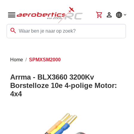
menu
shopping_cart
person
language
search
Home
SPMXSM2000
Arrma - BLX3660 3200Kv
Borstelloze 10e 4-polige Motor:
4x4