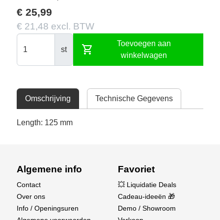
€ 25,99
€ 21,48 excl. BTW
Toevoegen aan
shopping_cart
st
winkelwagen
Omschrijving
Technische Gegevens
Length: 125 mm
Algemene info
Favoriet
Contact
💥 Liquidatie Deals
Over ons
Cadeau-ideeën 🎁
Info / Openingsuren
Demo / Showroom