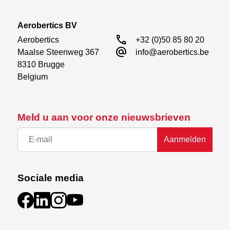
Aerobertics BV
call
Aerobertics

+32 (0)50 85 80 20
alternate_email
Maalse Steenweg 367

info@aerobertics.be
8310 Brugge

Belgium
Meld u aan voor onze nieuwsbrieven
Aanmelden
Sociale media