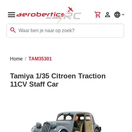
menu
shopping_cart
person
language
search
Home
TAM35301
Tamiya 1/35 Citroen Traction
11CV Staff Car