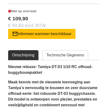
Niet op voorraad
€ 109,90
€ 90,83 excl. BTW
mail
Informeer wanneer beschikbaar
Omschrijving
Technische Gegevens
Nieuwe release: Tamiya DT-03 1/10 RC offroad-
buggybouwpakket
Maak kennis met de nieuwste toevoeging aan
Tamiya's eenvoudig te bouwen en zeer duurzame
offroad-serie: het robuuste DT-03 buggychassis.
Dit model is ontworpen voor plezier, prestaties en
veelzijdigheid en combineert eenvoud met