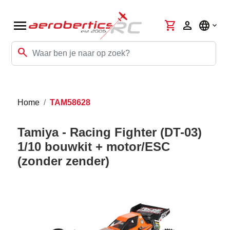
menu
shopping_cart
person
language
search
Home
TAM58628
Tamiya - Racing Fighter (DT-03)
1/10 bouwkit + motor/ESC
(zonder zender)