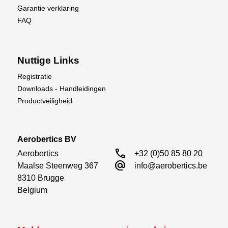
Garantie verklaring
FAQ
Nuttige Links
Registratie
Downloads - Handleidingen
Productveiligheid
Aerobertics BV
call
Aerobertics

+32 (0)50 85 80 20
alternate_email
Maalse Steenweg 367

info@aerobertics.be
8310 Brugge

Belgium