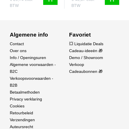
BTW
BTW
Een stoere, leuke en zeer aanpasbare offroad-
buggy die de klassieke Tamiya-prestaties
combineert met moderne duurzaamheid.
Verkrijgbaar bij Aerobertics – waar RC-passie en
Algemene info
Favoriet
echte offroad-spanning samenkomen.
Contact
💥 Liquidatie Deals
Over ons
Cadeau-ideeën 🎁
Info / Openingsuren
Demo / Showroom
Algemene voorwaarden -
Verkoop
B2C
Cadeaubonnen 🎁
Verkoopsvoorwaarden -
B2B
Betaalmethoden
Privacy verklaring
Cookies
Retourbeleid
Verzendingen
Auteursrecht