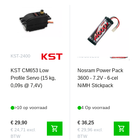
(CVA-type)
2WD-configuratie met achterwielaandrijving
Afgedichte achterversnellingsbak met intern
differentieel
Lichtgewicht polycarbonaat buggycarrosserie
540-formaat Torque Tuned elektromotor
(exportversie)
KST-2400
NOS99280
TBLE-02S elektronische snelheidsregelaar
(compatibel met borstelmotoren en borstelloze
KST CM653 Low
Nosram Power Pack
motoren)
Profile Servo (15 kg,
3600 - 7.2V - 6-cel
Achterbanden met pinnen voor tractie
0,09s @ 7,4V)
NiMH Stickpack
Voorste groefbanden voor stuurprecisie
Leveringsomvang
>10 op voorraad
4 Op voorraad
Lichtgewicht bouwpakket met gedetailleerde
geïllustreerde instructies
€ 29,90
€ 36,25
shopping_cart
shopping_cart
Motor met afgestemd koppel
€ 24,71 excl.
€ 29,96 excl.
BTW
BTW
Elektronische snelheidsregelaar