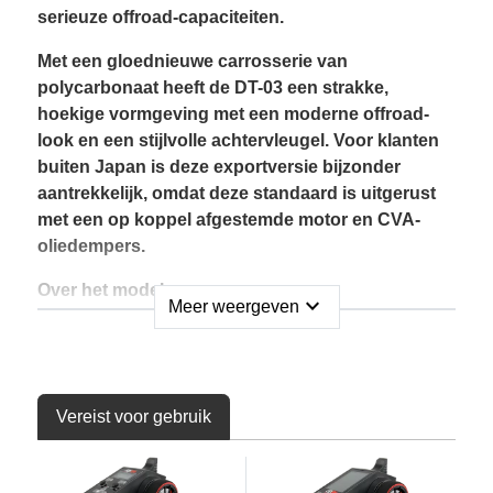
serieuze offroad-capaciteiten.
Met een gloednieuwe carrosserie van
polycarbonaat heeft de DT-03 een strakke,
hoekige vormgeving met een moderne offroad-
look en een stijlvolle achtervleugel. Voor klanten
buiten Japan is deze exportversie bijzonder
aantrekkelijk, omdat deze standaard is uitgerust
met een op koppel afgestemde motor en CVA-
oliedempers.
Over het model
expand_more
Meer weergeven
Dit is een 1/10 schaal R/C-modelbouwpakket,
ontworpen voor zowel beginners als ervaren
hobbyisten.
Vereist voor gebruik
De nieuw ontworpen lichtgewicht polycarbonaat
carrosserie biedt uitstekende duurzaamheid en
heeft een gedurfd, agressief ontwerp. Er worden