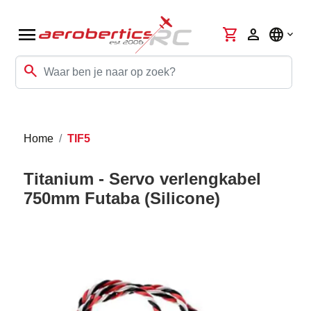
menu
shopping_cart
person
language
search
Home
TIF5
Titanium - Servo verlengkabel
750mm Futaba (Silicone)