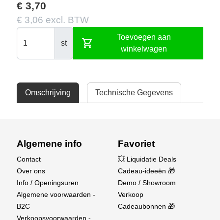
€ 3,70
€ 3,06 excl. BTW
Toevoegen aan
shopping_cart
st
winkelwagen
Omschrijving
Technische Gegevens
Algemene info
Favoriet
Contact
💥 Liquidatie Deals
Over ons
Cadeau-ideeën 🎁
Info / Openingsuren
Demo / Showroom
Algemene voorwaarden -
Verkoop
B2C
Cadeaubonnen 🎁
Verkoopsvoorwaarden -