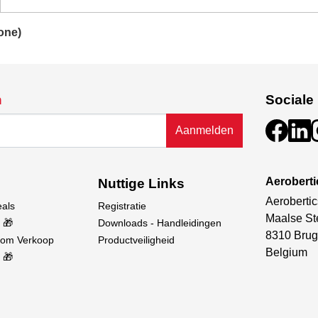
one)
n
Sociale
Aanmelden
Aerobert
Nuttige Links
Aerobertic
eals
Registratie
Maalse St
 🎁
Downloads - Handleidingen
8310 Brug
oom Verkoop
Productveiligheid
Belgium
 🎁