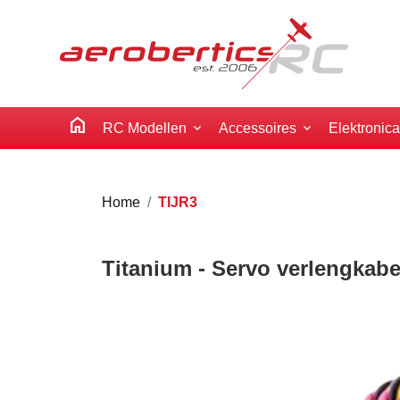
home
RC Modellen
Accessoires
Elektronic
Home
TIJR3
Titanium - Servo verlengkabe