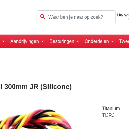
search
Uw wi
a
Aandrijvingen
Besturingen
Onderdelen
Twe
l 300mm JR (Silicone)
Titanium
TIJR3