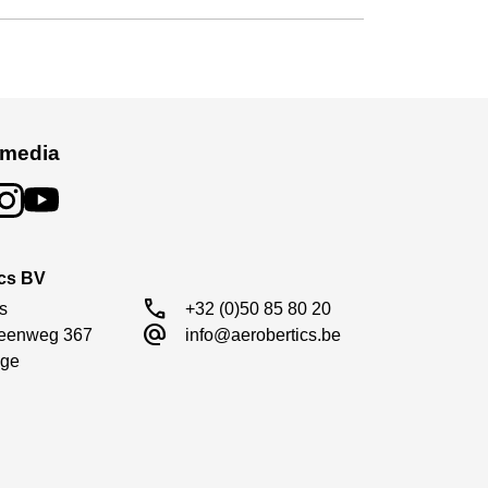
 media
ics BV
call
s

+32 (0)50 85 80 20
alternate_email
eenweg 367

info@aerobertics.be
ge
