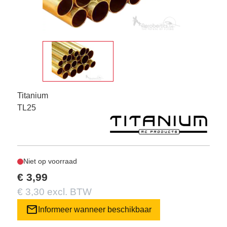
Titanium
TL25
Niet op voorraad
€ 3,99
€ 3,30 excl. BTW
mail
Informeer wanneer beschikbaar