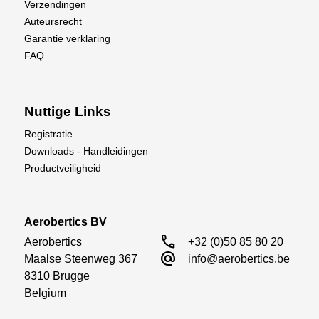
Verzendingen
Auteursrecht
Garantie verklaring
FAQ
Nuttige Links
Registratie
Downloads - Handleidingen
Productveiligheid
Aerobertics BV
call
Aerobertics

+32 (0)50 85 80 20
alternate_email
Maalse Steenweg 367

info@aerobertics.be
8310 Brugge

Belgium