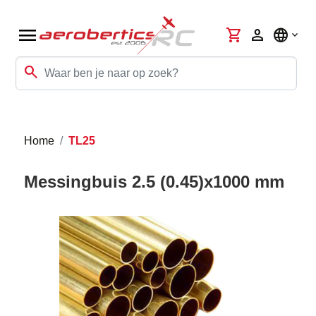
menu
shopping_cart
person
language
search
Home
TL25
Messingbuis 2.5 (0.45)x1000 mm